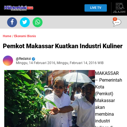
LIVE TV
JELAJAHI
0
Home
/
Ekonomi Bisnis
Pemkot Makassar Kuatkan Industri Kuliner
Redaksi
Minggu, 14 Februari 2016, Minggu, Februari 14, 2016 WIB
MAKASSAR
– Pemerintah
Kota
(Pemkot)
Makassar
akan
membina
industri