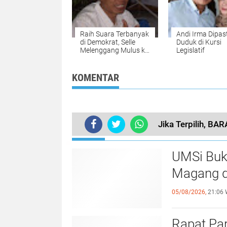
Raih Suara Terbanyak
Andi Irma Dipas
di Demokrat, Selle
Duduk di Kursi
Melenggang Mulus ke
Legislatif
DPRD Sulsel
KOMENTAR
Jika Terpilih, B
TERKINI
UMSi Buk
Magang d
05/08/2026,
21:06 
Rapat Pa