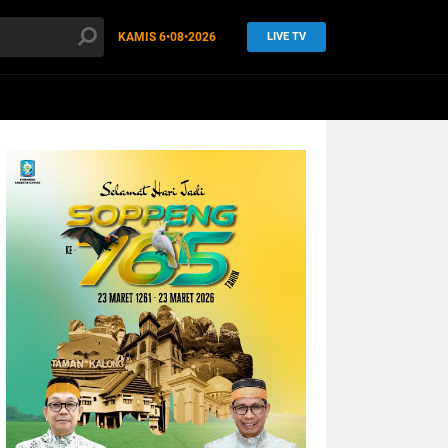
KAMIS
6•08•2026
LIVE TV