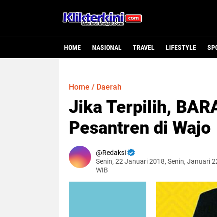
HOME
NASIONAL
TRAVEL
LIFESTYLE
SP
Home
/
Daerah
Jika Terpilih, BA
Pesantren di Wajo
Redaksi
Senin, 22 Januari 2018, Senin, Januari 2
WIB