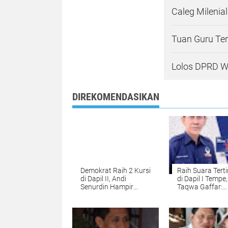
Caleg Milenia
Tuan Guru Ter
Lolos DPRD W
DIREKOMENDASIKAN
Demokrat Raih 2 Kursi
Raih Suara Terti
di Dapil II, Andi
di Dapil I Tempe,
Senurdin Hampir
Taqwa Gaffar:
Pasti Raih Kursi DPRD
Terimakasih un
Wajo
Pendukung dan