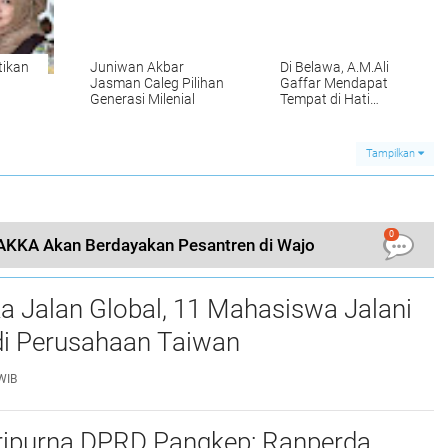
tikan
Juniwan Akbar
Di Belawa, A.M.Ali
Jasman Caleg Pilihan
Gaffar Mendapat
Generasi Milenial
Tempat di Hati
Masyarakat Tani dan
Nelayan
Tampilkan
0
ARAKKA Akan Berdayakan Pesantren di Wajo
a Jalan Global, 11 Mahasiswa Jalani
i Perusahaan Taiwan
WIB
ripurna DPRD Pangkep: Ranperda