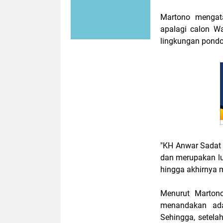
Martono mengata
apalagi calon W
lingkungan pondo
"KH Anwar Sadat 
dan merupakan lul
hingga akhirnya m
Menurut Marton
menandakan ada 
Sehingga, setela