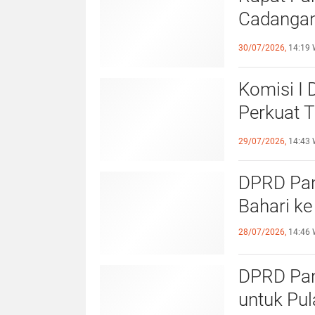
Cadangan
dengan S
30/07/2026,
14:19 
Komisi I
Perkuat 
Olahraga
29/07/2026,
14:43 
DPRD Pang
Bahari ke
28/07/2026,
14:46 
DPRD Pan
untuk Pu