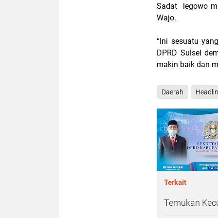
Sadat legowo me
Wajo.
“Ini sesuatu yan
DPRD Sulsel de
makin baik dan m
Daerah
Headli
Terkait
Temukan Kecu