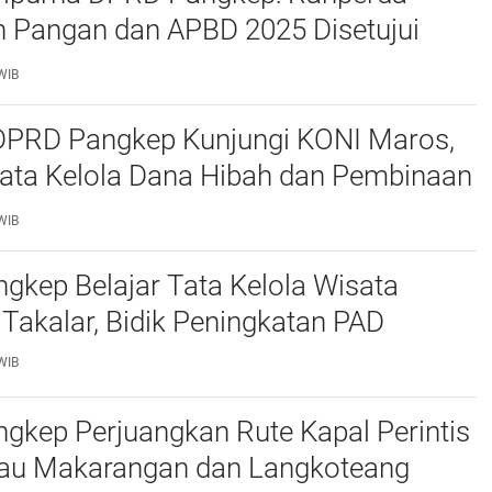
 Pangan dan APBD 2025 Disetujui
ejumlah Catatan
WIB
 DPRD Pangkep Kunjungi KONI Maros,
Tata Kelola Dana Hibah dan Pembinaan
WIB
kep Belajar Tata Kelola Wisata
 Takalar, Bidik Peningkatan PAD
WIB
gkep Perjuangkan Rute Kapal Perintis
lau Makarangan dan Langkoteang