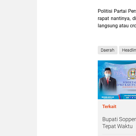
Politisi Partai 
rapat nantinya, d
langsung atau cr
Daerah
Headli
Terkait
Bupati Soppe
Tepat Waktu