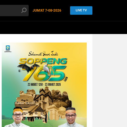
JUM'AT
7•08•2026
LIVE TV