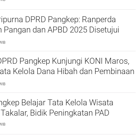
ripurna DPRD Pangkep: Ranperda
 Pangan dan APBD 2025 Disetujui
ejumlah Catatan
WIB
 DPRD Pangkep Kunjungi KONI Maros,
Tata Kelola Dana Hibah dan Pembinaan
WIB
kep Belajar Tata Kelola Wisata
 Takalar, Bidik Peningkatan PAD
WIB