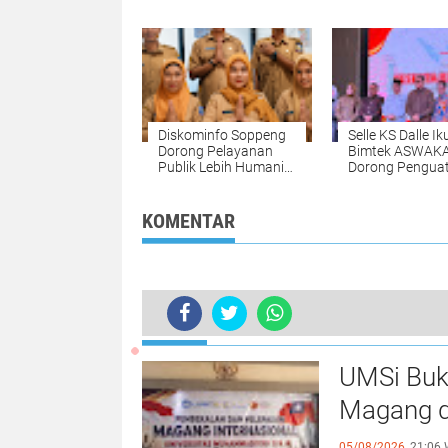
Hiburan Masyarakat
Hak Istimewa
Diskominfo Soppeng
Selle KS Dalle Iku
Dorong Pelayanan
Bimtek ASWAK
Publik Lebih Humanis
Dorong Pengua
Lewat Budaya 5S
Peran Wakil Kep
Daerah
KOMENTAR
TERKINI
Warga Cebbia Minta Copot Kepala L
UMSi Buk
Magang d
05/08/2026,
21:06 