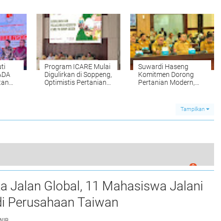
Amran Mahmud :
Perusahaan Taiwan
Kembangkan
Kompetensi dan
Berinovasi
ti
Program ICARE Mulai
Suwardi Haseng
ADA
Digulirkan di Soppeng,
Komitmen Dorong
tan
Optimistis Pertanian
Pertanian Modern,
ala
Makin Maju
Soppeng Siap Dukung
Swasembada Pangan
Tampilkan
0
ingkungan, DPRD Wajo Akan Gelar Rapat Kerja
a Jalan Global, 11 Mahasiswa Jalani
i Perusahaan Taiwan
WIB