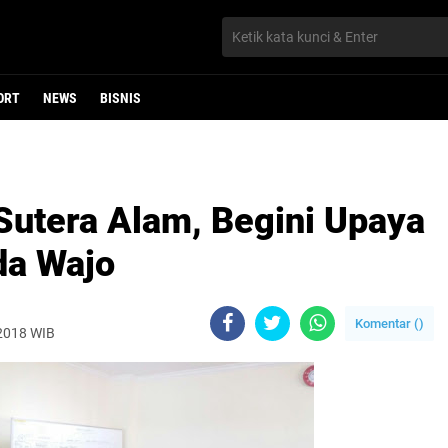
ORT
NEWS
BISNIS
utera Alam, Begini Upaya
da Wajo
Komentar (
)
 2018 WIB