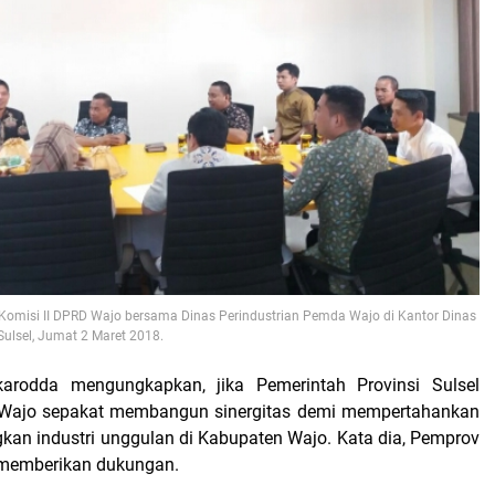
Komisi II DPRD Wajo bersama Dinas Perindustrian Pemda Wajo di Kantor Dinas
 Sulsel, Jumat 2 Maret 2018.
arodda mengungkapkan, jika Pemerintah Provinsi Sulsel
ajo sepakat membangun sinergitas demi mempertahankan
n industri unggulan di Kabupaten Wajo. Kata dia, Pemprov
h memberikan dukungan.