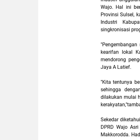
Wajo. Hal ini b
Provinsi Sulsel,
Industri Kabu
singkronisasi pro
"Pengembangan s
kearifan lokal
mendorong penge
Jaya A Latief.
"Kita tentunya be
sehingga denga
dilakukan mulai 
kerakyatan,"tambah
Sekedar diketahui
DPRD Wajo Asri 
Makkorodda. Hadir