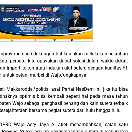
Pemprov memberi dukungan bahkan akan melakukan pelatihan
. Satu persatu, kita upayakan dapat solusi dalam waktu dekat.
n import kokon atau indukan ulat sutera dengan kualitas F1
an untuk petani murbei di Wajo,"ungkapnya
ti Makkarodda,*politisi asal Partai NasDem ini, jika itu bisa
ihaknya optimis bisa kembali seperti hal pada masa tahun
paten Wajo sebagai penghasil benang dan kain sutera terbaik
kesejahteraan bersama pegiat sutera dari hulu hingga hilir.
 DPRD Wajo Asry Jaya A.Latief menambahkan, salah satu
n Provinsi Sulsel adalah pengembangan sutera di Kabupaten