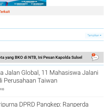
erkait
Tampilkan
0
ta yang BKO di NTB, Ini Pesan Kapolda Sulsel
a Jalan Global, 11 Mahasiswa Jalani
i Perusahaan Taiwan
WIB
ripurna DPRD Pangkep: Ranperda