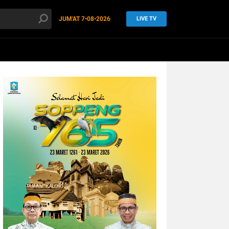
JUM'AT
7•08•2026
LIVE TV