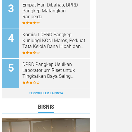
Empat Hari Dibahas, DPRD
Pangkep Matangkan
Ranperda
Pertanggungjawaban APBD
2025
Komisi I DPRD Pangkep
Kunjungi KONI Maros, Perkuat
Tata Kelola Dana Hibah dan
Pembinaan Olahraga
DPRD Pangkep Usulkan
Laboratorium Riset untuk
Tingkatkan Daya Saing
Produk Unggulan
TERPOPULER LAINNYA
BISNIS