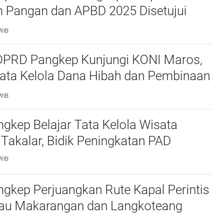
 Pangan dan APBD 2025 Disetujui
ejumlah Catatan
WIB
 DPRD Pangkep Kunjungi KONI Maros,
Tata Kelola Dana Hibah dan Pembinaan
WIB
kep Belajar Tata Kelola Wisata
 Takalar, Bidik Peningkatan PAD
WIB
gkep Perjuangkan Rute Kapal Perintis
lau Makarangan dan Langkoteang