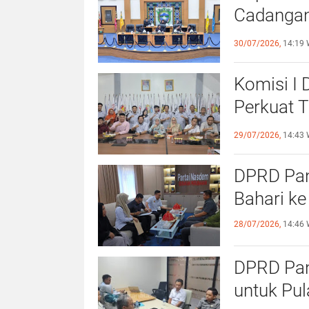
Cadangan
dengan S
30/07/2026,
14:19 
Komisi I
Perkuat 
Olahraga
29/07/2026,
14:43 
DPRD Pang
Bahari ke
28/07/2026,
14:46 
DPRD Pan
untuk Pu