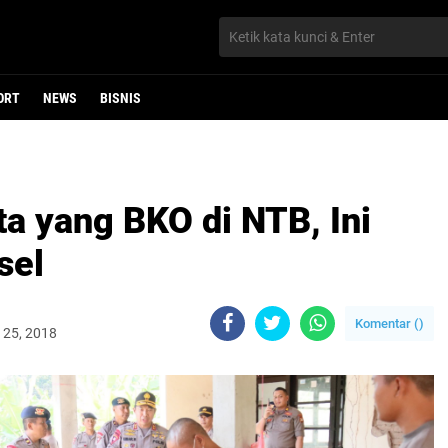
ORT
NEWS
BISNIS
a yang BKO di NTB, Ini
sel
Komentar (
)
 25, 2018