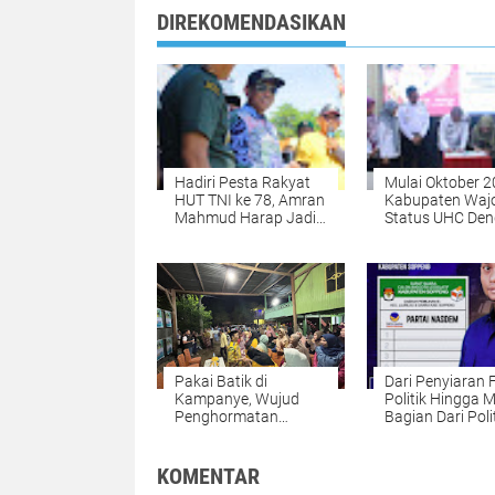
DIREKOMENDASIKAN
Hadiri Pesta Rakyat
Mulai Oktober 2
HUT TNI ke 78, Amran
Kabupaten Wajo
Mahmud Harap Jadi
Status UHC De
Hiburan Masyarakat
Hak Istimewa
Pakai Batik di
Dari Penyiaran 
Kampanye, Wujud
Politik Hingga 
Penghormatan
Bagian Dari Poli
SUKSES Pada
Warisan Budaya
KOMENTAR