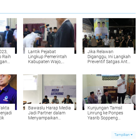
023,
Lantik Pejabat
Jika Relawan
 Raih
Lingkup Pemerintah
Diganggu, Ini Langkah
ngan
Kabupaten Wajo,
Preventif Satgas Anti
Amran Mahmud :
Intimidasi SUKSES
Kembangkan
Kompetensi dan
Berinovasi
Fakta
Bawaslu Harap Media
Kunjungan Tamsil
Menjadi
Jadi Partner dalam
Linrung ke Ponpes
tik
Menyampaikan
Yasrib Soppeng
Informasi
memberikan Efek
Positif
Tampilkan