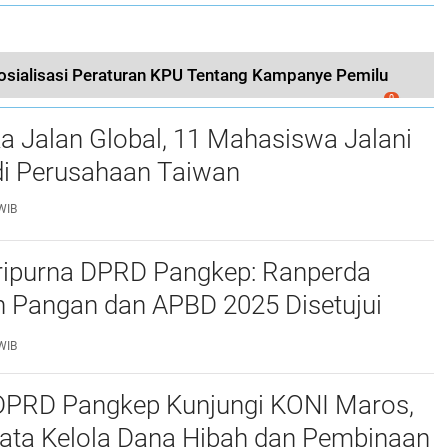
osialisasi Peraturan KPU Tentang Kampanye Pemilu
0
a Jalan Global, 11 Mahasiswa Jalani
i Perusahaan Taiwan
WIB
ripurna DPRD Pangkep: Ranperda
 Pangan dan APBD 2025 Disetujui
ejumlah Catatan
WIB
 DPRD Pangkep Kunjungi KONI Maros,
Tata Kelola Dana Hibah dan Pembinaan