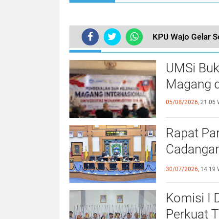
KPU Wajo Gelar S
TERKINI
UMSi Buk
Magang d
05/08/2026,
21:06 
Rapat Pa
Cadangan
dengan S
30/07/2026,
14:19 
Komisi I
Perkuat 