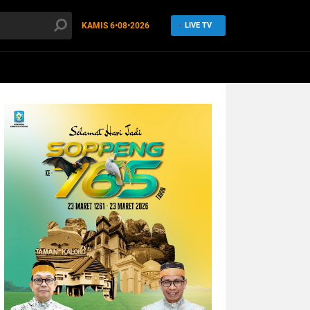
KAMIS
6•08•2026
LIVE TV