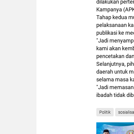
dilakukan pert
Kampanya (APK
Tahap kedua mul
pelaksanaan ka
publikasi ke me
"Jadi menyamp
kami akan kemb
pencetakan dan
Selanjutnya, p
daerah untuk m
selama masa ka
"Jadi memasang d
ibadah tidak di
Politik
sosialisa