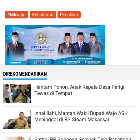
#klikwajo
Kebakaran
Peristiwa
DIREKOMENDASIKAN
Hantam Pohon, Anak Kepala Desa Parigi
Tewas di Tempat
Innalillahi, Mantan Wakil Bupati Wajo ASK
Meninggal di RS Sloam Makassar
Satpol PP Soppeng Gerebek Tiga Pasangan