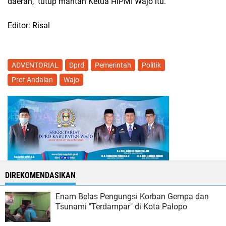
daerah," tutup mantan Ketua HIPMI Wajo itu.
Editor: Risal
ADVENTORIAL
Dprd
Pemerintah
Politik
Prof Andalan
Wajo
DIREKOMENDASIKAN
Enam Belas Pengungsi Korban Gempa dan
Tsunami "Terdampar" di Kota Palopo