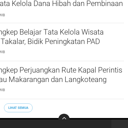
Tata Kelola Dana Hibah dan Pembinaan
WIB
kep Belajar Tata Kelola Wisata
 Takalar, Bidik Peningkatan PAD
WIB
gkep Perjuangkan Rute Kapal Perintis
lau Makarangan dan Langkoteang
WIB
LIHAT SEMUA