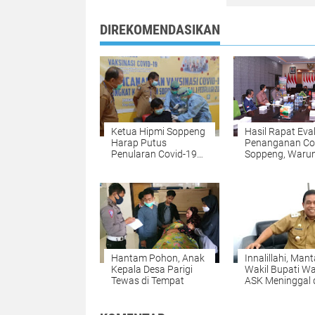
DIREKOMENDASIKAN
Ketua Hipmi Soppeng
Hasil Rapat Eva
Harap Putus
Penanganan Co
Penularan Covid-19
Soppeng, Waru
Usai divaksin
Makan Dilarang
Siapkan Meja
Hantam Pohon, Anak
Innalillahi, Man
Kepala Desa Parigi
Wakil Bupati Wa
Tewas di Tempat
ASK Meninggal 
Sloam Makassa