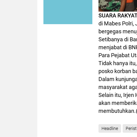
SUARA RAKYAT
di Mabes Polri,
bergegas menuj
Setibanya di B
menjabat di BNP
Para Pejabat Ut
Tidak hanya itu
posko korban ba
Dalam kunjunga
masyarakat aga
Selain itu, Irj
akan memberika
membutuhkan.
Headline
Peris