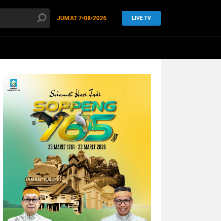
JUM'AT
7•08•2026
LIVE TV