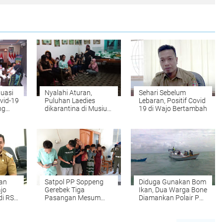
luasi
Nyalahi Aturan,
Sehari Sebelum
vid-19
Puluhan Laedies
Lebaran, Positif Covid
ng
dikarantina di Musium
19 di Wajo Bertambah
Angker
tan
Satpol PP Soppeng
Diduga Gunakan Bom
jo
Gerebek Tiga
Ikan, Dua Warga Bone
di RS
Pasangan Mesum
Diamankan Polair Pos
r
Penghuni Rumah Kos
Wajo