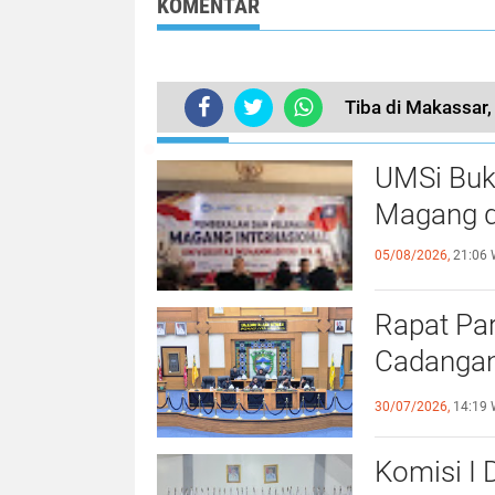
KOMENTAR
Tiba di Makassar,
TERKINI
UMSi Buk
Magang d
05/08/2026,
21:06 
Rapat Pa
Cadangan
dengan S
30/07/2026,
14:19 
Komisi I