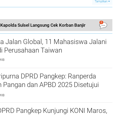
Tampilkan
0
 Kapolda Sulsel Langsung Cek Korban Banjir
a Jalan Global, 11 Mahasiswa Jalani
i Perusahaan Taiwan
WIB
ripurna DPRD Pangkep: Ranperda
 Pangan dan APBD 2025 Disetujui
ejumlah Catatan
WIB
 DPRD Pangkep Kunjungi KONI Maros,