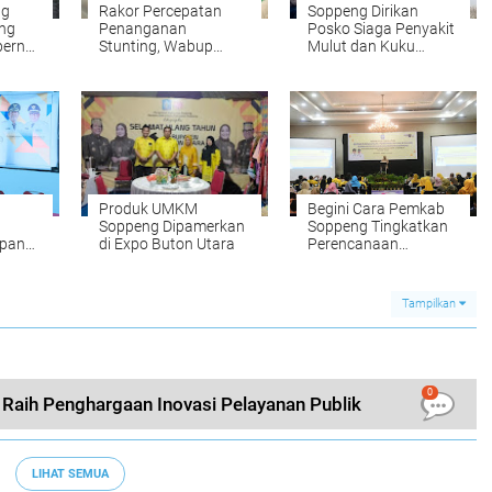
ng
Rakor Percepatan
Soppeng Dirikan
ng
Penanganan
Posko Siaga Penyakit
bernur
Stunting, Wabup
Mulut dan Kuku
Intruksikan Satu
Hewan Ternak
Bahasa
Produk UMKM
Begini Cara Pemkab
n
Soppeng Dipamerkan
Soppeng Tingkatkan
apan
di Expo Buton Utara
Perencanaan
Daerahnya
Tampilkan
0
Raih Penghargaan Inovasi Pelayanan Publik
LIHAT SEMUA