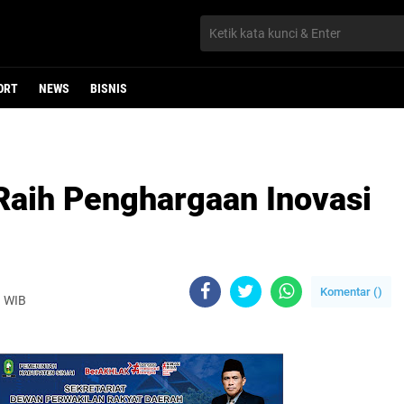
ORT
NEWS
BISNIS
aih Penghargaan Inovasi
Komentar (
)
9 WIB