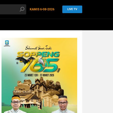
KAMIS
6•08•2026
LIVE TV