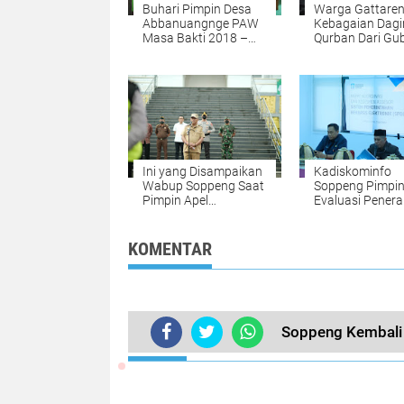
Buhari Pimpin Desa
Warga Gattare
Abbanuangnge PAW
Kebagaian Dagi
Masa Bakti 2018 –
Qurban Dari Gu
2024
Sulsel
Ini yang Disampaikan
Kadiskominfo
Wabup Soppeng Saat
Soppeng Pimpi
Pimpin Apel
Evaluasi Pener
Persiapan
SPBE
Pengamanan Malam
Takbir
KOMENTAR
Soppeng Kembali 
TERKINI