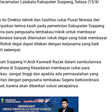
Kecamatan Lalabata Kabupaten Soppeng, Selasa (13/8/
tu Direktur tehnik dan fasilitas cukai Pusat Nirwala dwi
paikan terima kasih pada pemerintan Kabupaten Soppeng
ina para pengusaha tembakau/rokok untuk membayar
ndonesia banyak ditemukan rokok ilegal yang tidak membayar
Rokok ilegal dapat ditekan dengan kerjasama yang baik
h setempat.
upati Soppeng H.Andi Kaswadi Razak dalam sambutannya
hwa di Soppeng Kesadaran membayar cukai para
au sangat tinggi dan apabila ada permasalahan yang
aitan dengan pengusaha tembakau Segera berkoordinasi
ait, karena akan diberikan solusi secepatnya