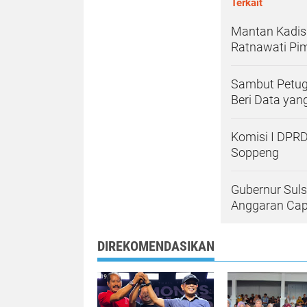
Terkait
Mantan Kadis 
Ratnawati Pi
Sambut Petug
Beri Data yang
Komisi I DPRD
Soppeng
Gubernur Sulse
Anggaran Capa
DIREKOMENDASIKAN