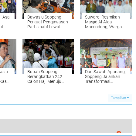
i Asal
Bawaslu Soppeng
Suwardi Resmikan
Perkuat Pengawasan
Masjid Al-A’laa
ut
Partisipatif Lewat
Maccodong, Warga
bup
P2P 2026
Diajak Perkuat
Kebersamaan
aslu
Bupati Soppeng
Dari Sawah Apanang,
Berangkatkan 242
Soppeng Jalankan
 Kasus
Calon Haji Menuju
Transformasi
Tanah Suci
Pertanian Modern
Tampilkan
0