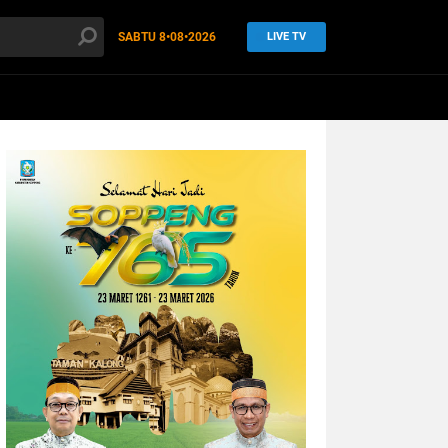
SABTU
8•08•2026
LIVE TV