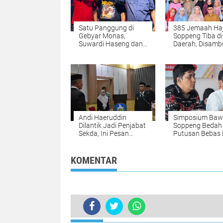
Satu Panggung di
385 Jemaah Haj
Gebyar Monas,
Soppeng Tiba di
Suwardi Haseng dan
Daerah, Disamb
Andi Mapparemma
Bupati dan Wa
Tunjukkan Politik
yang Sejuk
Andi Haeruddin
Simposium Baw
Dilantik Jadi Penjabat
Soppeng Bedah
Sekda, Ini Pesan
Putusan Bebas
Bupati Soppeng
Pidana Pemilu
KOMENTAR
TERKINI