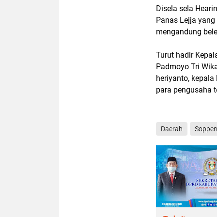
Disela sela Hear
Panas Lejja yang
mengandung bele
Turut hadir Kepa
Padmoyo Tri Wikan
heriyanto, kepal
para pengusaha 
Daerah
Soppe