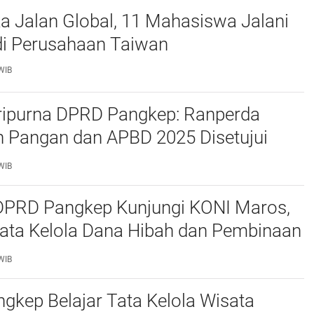
 Tembakau Soppeng Taat membayar cukai
a Jalan Global, 11 Mahasiswa Jalani
i Perusahaan Taiwan
WIB
ripurna DPRD Pangkep: Ranperda
 Pangan dan APBD 2025 Disetujui
ejumlah Catatan
WIB
 DPRD Pangkep Kunjungi KONI Maros,
Tata Kelola Dana Hibah dan Pembinaan
WIB
kep Belajar Tata Kelola Wisata