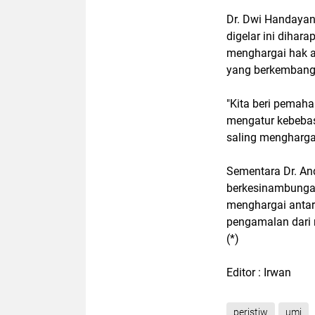
Dr. Dwi Handaya
digelar ini diha
menghargai hak a
yang berkembang c
"Kita beri pema
mengatur kebebas
saling mengharga
Sementara Dr. An
berkesinambungan
menghargai antar
pengamalan dari 
(*)
Editor : Irwan
peristiw
umi