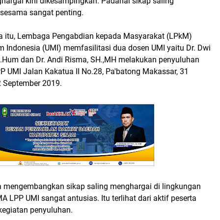
hargai kini dikesampingkan. Padahal sikap saling
sesama sangat penting.
a itu, Lembaga Pengabdian kepada Masyarakat (LPkM)
m Indonesia (UMI) memfasilitasi dua dosen UMI yaitu Dr. Dwi
.Hum dan Dr. Andi Risma, SH.,MH melakukan penyuluhan
 UMI Jalan Kakatua II No.28, Pa'batong Makassar, 31
 September 2019.
 mengembangkan sikap saling menghargai di lingkungan
A LPP UMI sangat antusias. Itu terlihat dari aktif peserta
kegiatan penyuluhan.