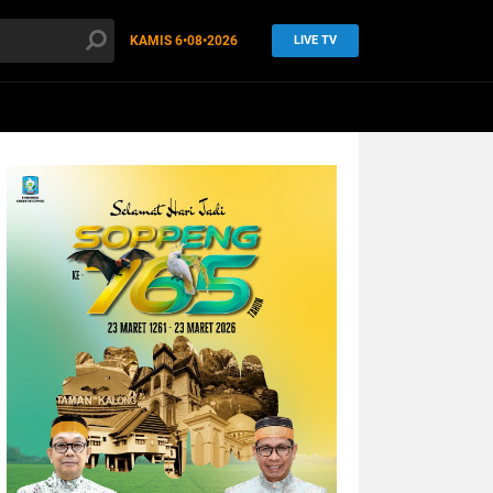
KAMIS
6•08•2026
LIVE TV