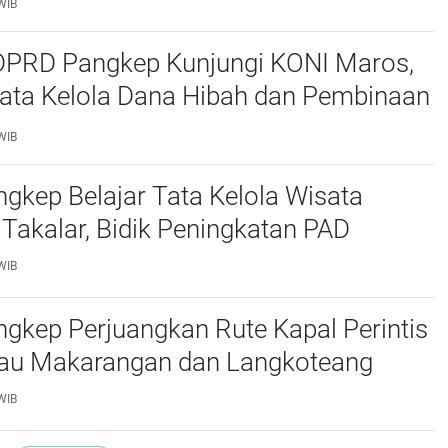
WIB
 DPRD Pangkep Kunjungi KONI Maros,
Tata Kelola Dana Hibah dan Pembinaan
WIB
kep Belajar Tata Kelola Wisata
 Takalar, Bidik Peningkatan PAD
WIB
gkep Perjuangkan Rute Kapal Perintis
lau Makarangan dan Langkoteang
WIB