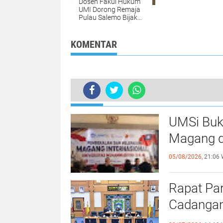
Dosen Fakul Hukum
UMI Dorong Remaja
Pulau Salemo Bijak
Bermedia Sosial
KOMENTAR
TERKINI
Dorong Saling Menghargai, LPkM 
UMSi Buk
Magang d
05/08/2026,
21:06 
Rapat Pa
Cadangan
dengan S