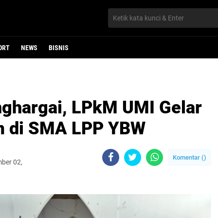
ORT
NEWS
BISNIS
nghargai, LPkM UMI Gelar
m di SMA LPP YBW
Komentar (
)
mber 02,