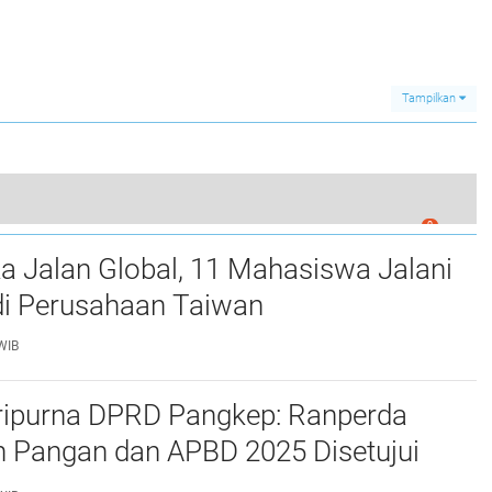
Tampilkan
0
UMI Gelar Penyuluhan Hukum di SMA LPP YBW
a Jalan Global, 11 Mahasiswa Jalani
i Perusahaan Taiwan
WIB
ripurna DPRD Pangkep: Ranperda
 Pangan dan APBD 2025 Disetujui
ejumlah Catatan