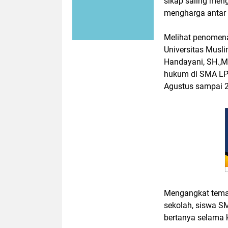
sikap saling meng
mengharga antar 
Melihat penomen
Universitas Musli
Handayani, SH.,M
hukum di SMA LPP
Agustus sampai 2
Mengangkat tema
sekolah, siswa SM
bertanya selama 