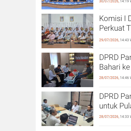
30/07/2026,
14:19 
Komisi I
Perkuat 
Olahraga
29/07/2026,
14:43 
DPRD Pang
Bahari ke
28/07/2026,
14:46 
DPRD Pan
untuk Pu
28/07/2026,
14:33 