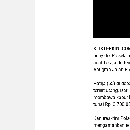
KLIKTERKINI.CO
penyidik Polsek T
asal Toraja itu t
Anugrah Jalan R 
Hatija (55) di de
terlilit utang. Da
membawa kabur ka
tunai Rp. 3.700.0
Kanitreskrim Pol
mengamankan ter