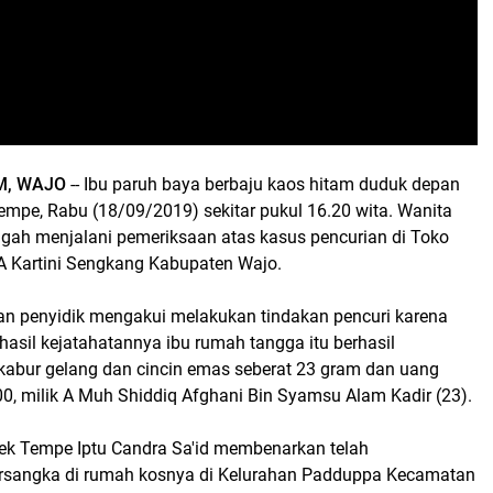
M, WAJO
-- Ibu paruh baya berbaju kaos hitam duduk depan
empe, Rabu (18/09/2019) sekitar pukul 16.20 wita. Wanita
engah menjalani pemeriksaan atas kasus pencurian di Toko
A Kartini Sengkang Kabupaten Wajo.
pan penyidik mengakui melakukan tindakan pencuri karena
ri hasil kejatahatannya ibu rumah tangga itu berhasil
bur gelang dan cincin emas seberat 23 gram dan uang
00, milik A Muh Shiddiq Afghani Bin Syamsu Alam Kadir (23).
sek Tempe Iptu Candra Sa'id membenarkan telah
sangka di rumah kosnya di Kelurahan Padduppa Kecamatan