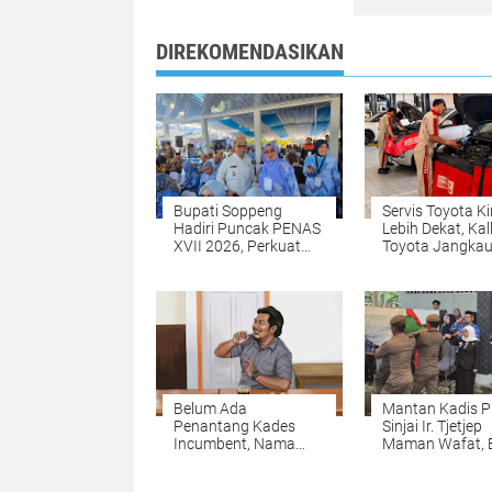
DIREKOMENDASIKAN
Bupati Soppeng
Servis Toyota Ki
Hadiri Puncak PENAS
Lebih Dekat, Kal
XVII 2026, Perkuat
Toyota Jangkau
Kapasitas Petani dan
Provinsi di Indo
Nelayan
Timur
Belum Ada
Mantan Kadis 
Penantang Kades
Sinjai Ir. Tjetjep
Incumbent, Nama
Maman Wafat, 
Sulkifli Mulai Mencuat
Ratnawati Pimp
di Pilkades Belo
Upacara