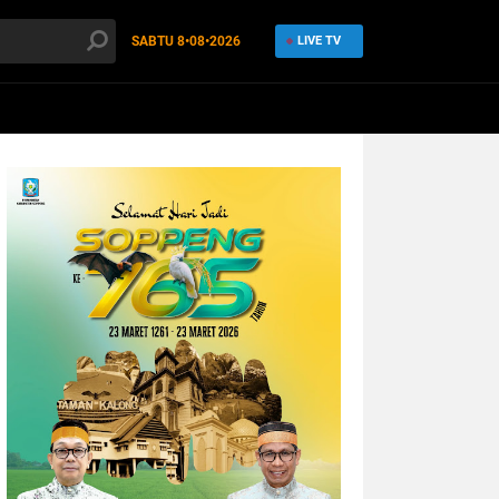
SABTU
8•08•2026
LIVE TV