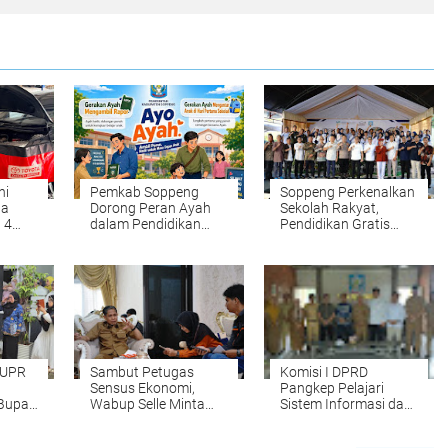
ni
Pemkab Soppeng
Soppeng Perkenalkan
la
Dorong Peran Ayah
Sekolah Rakyat,
 4
dalam Pendidikan
Pendidikan Gratis
nesia
Anak Lewat Gerakan
dengan Fasilitas
Ambil Rapor dan
Lengkap
Antar Anak ke
Sekolah
PUPR
Sambut Petugas
Komisi I DPRD
Sensus Ekonomi,
Pangkep Pelajari
Bupati
Wabup Selle Minta
Sistem Informasi dan
in
Masyarakat Beri Data
Satu Data di Soppeng
yang Valid