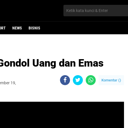
ORT
NEWS
BISNIS
T Gondol Uang dan Emas
Komentar (
)
ember 19,