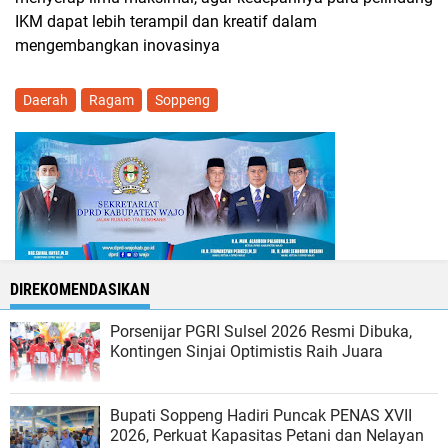
memberikan dukungan dan mengembalikan kejayaan
Sutera di Kabupaten Soppeng,” tuturnya.
Diriku pun berharap dengan pelatihan ini, kiranya dapat
menyerap ilmu maksimal, agar kedepannya para pelindung
IKM dapat lebih terampil dan kreatif dalam
mengembangkan inovasinya
Daerah
Ragam
Soppeng
DIREKOMENDASIKAN
Porsenijar PGRI Sulsel 2026 Resmi Dibuka,