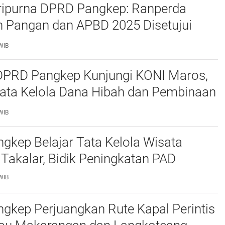
ripurna DPRD Pangkep: Ranperda
 Pangan dan APBD 2025 Disetujui
ejumlah Catatan
WIB
 DPRD Pangkep Kunjungi KONI Maros,
Tata Kelola Dana Hibah dan Pembinaan
WIB
kep Belajar Tata Kelola Wisata
 Takalar, Bidik Peningkatan PAD
WIB
gkep Perjuangkan Rute Kapal Perintis