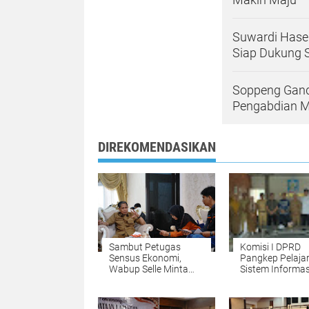
Suwardi Hase
Siap Dukung
Soppeng Gand
Pengabdian 
DIREKOMENDASIKAN
Sambut Petugas
Komisi I DPRD
Sensus Ekonomi,
Pangkep Pelajar
Wabup Selle Minta
Sistem Informas
Masyarakat Beri Data
Satu Data di S
yang Valid