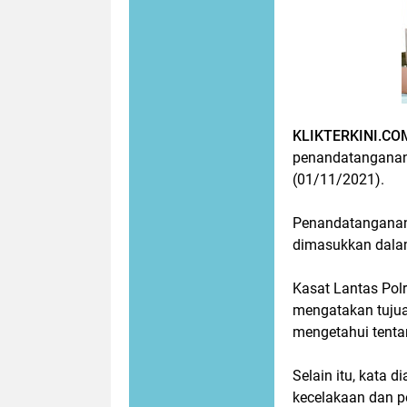
KLIKTERKINI.CO
penandatanganan
(01/11/2021).
Penandatanganan i
dimasukkan dalam
Kasat Lantas Pol
mengatakan tujua
mengetahui tentan
Selain itu, kata 
kecelakaan dan pel