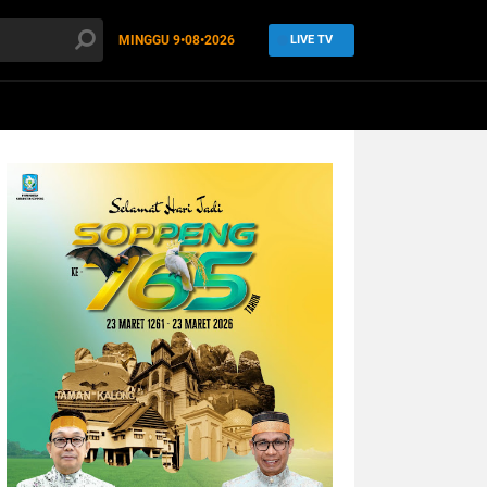
MINGGU
9•08•2026
LIVE TV