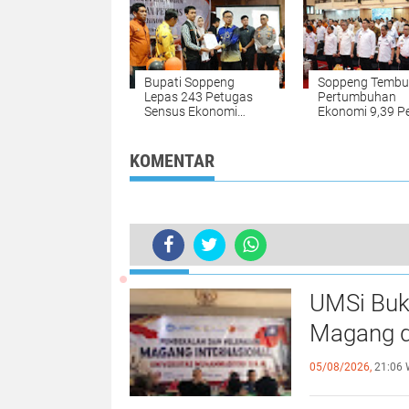
Bupati Soppeng
Soppeng Tembu
Lepas 243 Petugas
Pertumbuhan
Sensus Ekonomi
Ekonomi 9,39 P
2026, Pendataan
di Triwulan I 20
Dimulai 15 Juni
KOMENTAR
TERKINI
UMSi Buk
Magang d
05/08/2026,
21:06 