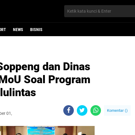
ORT
NEWS
BISNIS
 Soppeng dan Dinas
 MoU Soal Program
ulintas
Komentar (
)
ber 01,