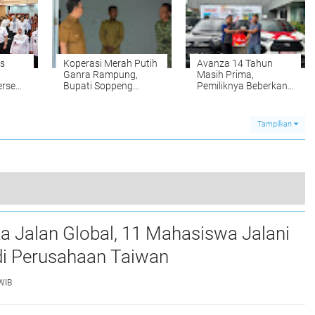
s
Koperasi Merah Putih
Avanza 14 Tahun
Ganra Rampung,
Masih Prima,
ersen
Bupati Soppeng
Pemiliknya Beberkan
26
Optimistis Dorong
Rahasia Mesin Toyota
Kesejahteraan Desa
Tetap Awet
Tampilkan
Sat Lantas Polres Soppeng dan Dinas Pendidikan Teken MoU Soal Program Keselamatan Berlalulintas
a Jalan Global, 11 Mahasiswa Jalani
0
i Perusahaan Taiwan
WIB