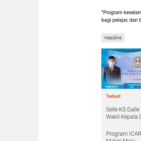
“Program keselama
bagi pelajar, da
Headline
Terkait
Selle KS Dall
Wakil Kepala 
Program ICARE
Makin Maju