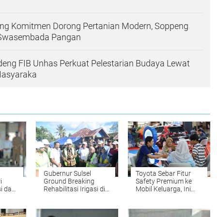
ng Komitmen Dorong Pertanian Modern, Soppeng
 Swasembada Pangan
eng FIB Unhas Perkuat Pelestarian Budaya Lewat
Masyaraka
Gubernur Sulsel
Toyota Sebar Fitur
i
Ground Breaking
Safety Premium ke
i dan
Rehabilitasi Irigasi di
Mobil Keluarga, Ini
oppeng
Sinjai, Anggaran
Strateginya
Capai Rp14 Miliar