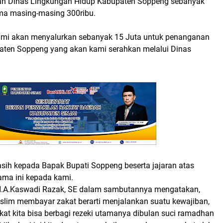
han Dinas Lingkungan Hidup Kabupaten Soppeng sebanyak
ma masing-masing 300ribu.
 kami akan menyalurkan sebanyak 15 Juta untuk penanganan
paten Soppeng yang akan kami serahkan melalui Dinas
asih kepada Bapak Bupati Soppeng beserta jajaran atas
ma ini kepada kami.
H.A.Kaswadi Razak, SE dalam sambutannya mengatakan,
lim membayar zakat berarti menjalankan suatu kewajiban,
kat kita bisa berbagi rezeki utamanya dibulan suci ramadhan