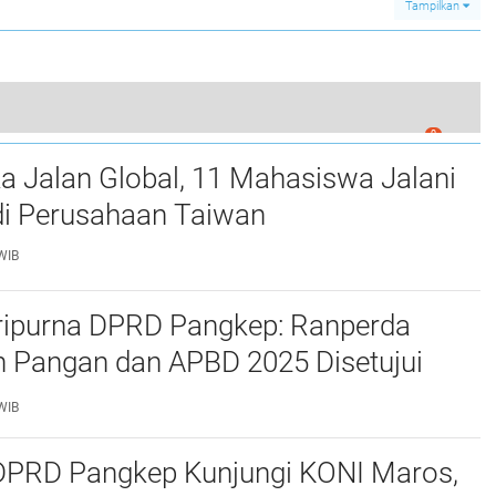
Tampilkan
Sekolah
0
ejabat Daerah Bayar Zakat Infak dan Sedekah
a Jalan Global, 11 Mahasiswa Jalani
i Perusahaan Taiwan
WIB
ripurna DPRD Pangkep: Ranperda
 Pangan dan APBD 2025 Disetujui
ejumlah Catatan
WIB
 DPRD Pangkep Kunjungi KONI Maros,