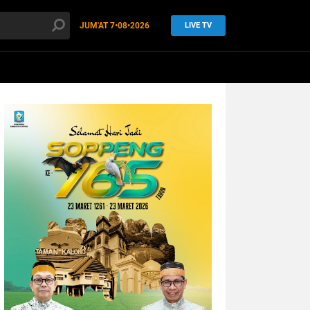
JUM'AT
7•08•2026
LIVE TV