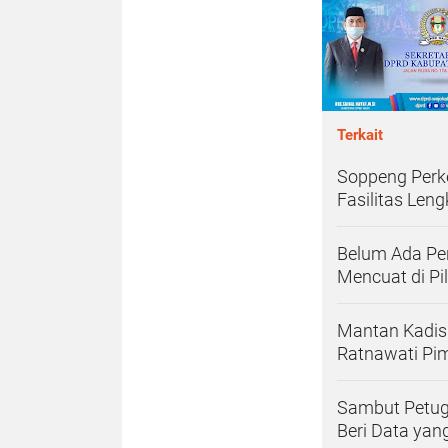
Terkait
Soppeng Perke
Fasilitas Len
Belum Ada Pen
Mencuat di Pi
Mantan Kadis 
Ratnawati Pi
Sambut Petug
Beri Data yang