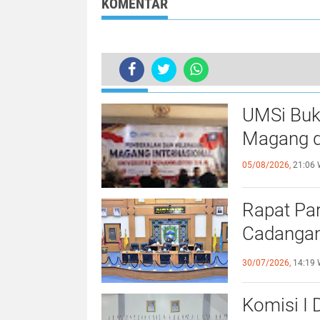
KOMENTAR
TERKINI
Bupati Soppeng Bersama Sejumlah P
UMSi Buk
Magang d
05/08/2026,
21:06 
Rapat Pa
Cadangan
dengan S
30/07/2026,
14:19 
Komisi I