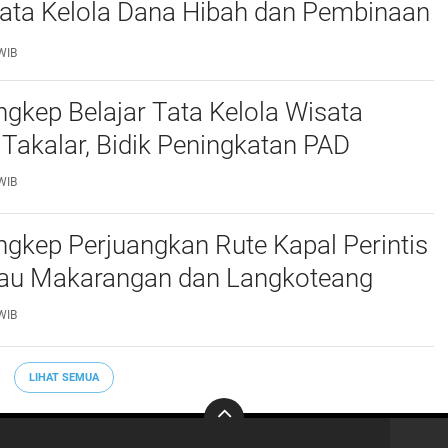
Tata Kelola Dana Hibah dan Pembinaan
WIB
kep Belajar Tata Kelola Wisata
 Takalar, Bidik Peningkatan PAD
WIB
gkep Perjuangkan Rute Kapal Perintis
lau Makarangan dan Langkoteang
WIB
LIHAT SEMUA