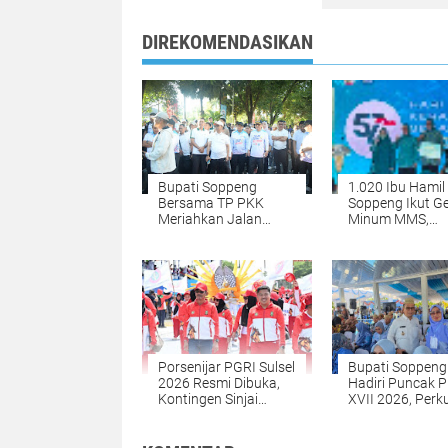
DIREKOMENDASIKAN
Bupati Soppeng
1.020 Ibu Hamil 
Bersama TP PKK
Soppeng Ikut G
Meriahkan Jalan
Minum MMS,
Sehat Sulsel Anti
Berkontribusi R
Mager di Makassar
Rekor MURI
Porsenijar PGRI Sulsel
Bupati Soppeng
2026 Resmi Dibuka,
Hadiri Puncak 
Kontingen Sinjai
XVII 2026, Perk
Optimistis Raih Juara
Kapasitas Petan
Nelayan