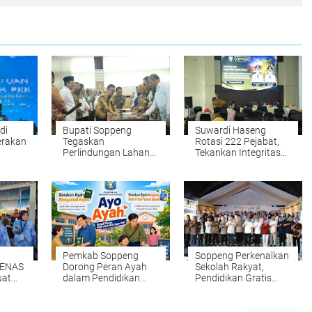
di
Bupati Soppeng
Suwardi Haseng
erakan
Tegaskan
Rotasi 222 Pejabat,
Perlindungan Lahan
Tekankan Integritas
aih
Pertanian Jadi
dan Pelayanan Publik
Prioritas
Pemkab Soppeng
Soppeng Perkenalkan
PENAS
Dorong Peran Ayah
Sekolah Rakyat,
uat
dalam Pendidikan
Pendidikan Gratis
i dan
Anak Lewat Gerakan
dengan Fasilitas
Ambil Rapor dan
Lengkap
Antar Anak ke