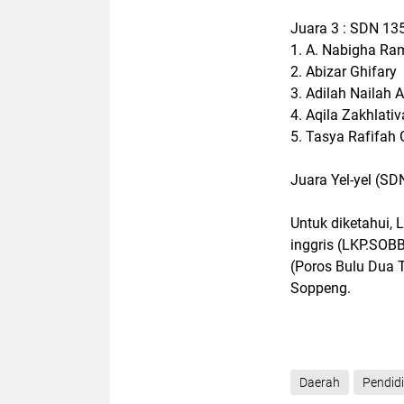
Juara 3 : SDN 13
1. A. Nabigha R
2. Abizar Ghifary
3. Adilah Nailah 
4. Aqila Zakhlati
5. Tasya Rafifah 
Juara Yel-yel (S
Untuk diketahui,
inggris (LKP.SOBB
(Poros Bulu Dua 
Soppeng.
Daerah
Pendid