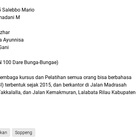
5 Salebbo Mario
amadani M
Azhar
va Ayunnisa
Gani
DN 100 Dare Bunga-Bungae)
 Lembaga kursus dan Pelatihan semua orang bisa berbahasa
I) terbentuk sejak 2015, dan berkantor di Jalan Madrasah
Takkalalla, dan Jalan Kemakmuran, Lalabata Rilau Kabupaten
ikan
Soppeng