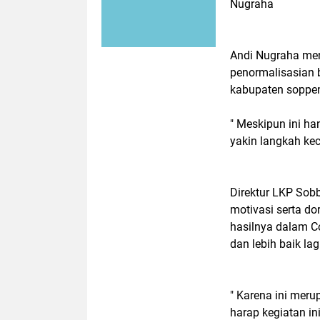
Nugraha
Andi Nugraha men
penormalisasian 
kabupaten soppe
" Meskipun ini ha
yakin langkah keci
Direktur LKP Sob
motivasi serta do
hasilnya dalam C
dan lebih baik lag
" Karena ini mer
harap kegiatan in