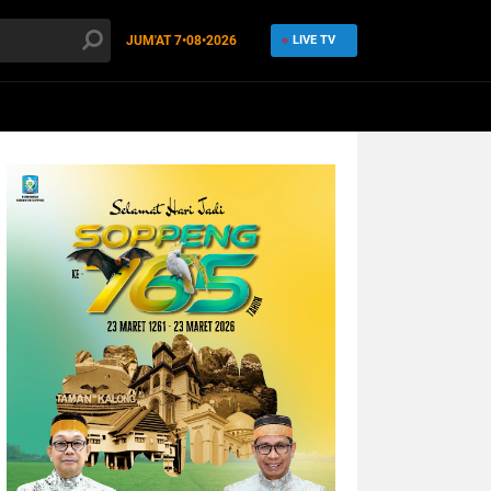
JUM'AT
7•08•2026
LIVE TV