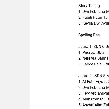
Story Telling
1. Dwi Febriana M
2. Faqih Fatur T
3. Keysa Dwi Ay
Spelling Bee
Juara 1: SDN 6 U
1. Prienza Ulya T
2. Nerelvia Salma
3. Laode Faiz Fitr
Juara 2 : SDN 5 M
1. Al Fatir Aryasa
2. Dwi Febriana 
3. Fery Ardiansy
4. Muhammad Ijla
5. Asyraf Alim Zu