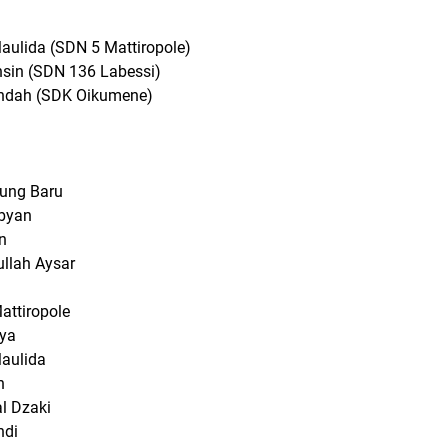
aulida (SDN 5 Mattiropole)
ahsin (SDN 136 Labessi)
undah (SDK Oikumene)
jung Baru
ibyan
n
ullah Aysar
attiropole
tya
Maulida
ah
l Dzaki
hdi