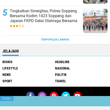
Tingkatkan Sinergitas, Polres Soppeng
Bersama Kodim 1423 Soppeng dan
Jajaran FKPD Gelar Olahraga Bersama
TERPOPULER LAINNYA
JELAJAHI
BISNIS
HEADLINE
LIFESTYLE
NASIONAL
NEWS
POLITIK
SPORT
TRAVEL
Close
x
Join Now
Redaksi
Info Iklan