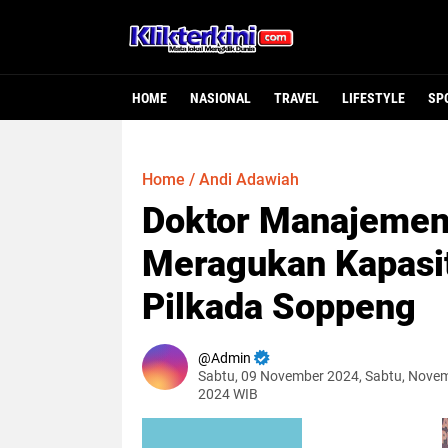
HOME
NASIONAL
TRAVEL
LIFESTYLE
SP
Home
/
Andi Adawiah
Doktor Manajemen 
Meragukan Kapasit
Pilkada Soppeng
Admin
Sabtu, 09 November 2024, Sabtu, Novem
2024 WIB