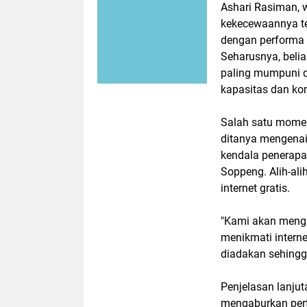
Ashari Rasiman, 
kekecewaannya te
dengan performa 
Seharusnya, beli
paling mumpuni d
kapasitas dan ko
Salah satu mome
ditanya mengenai 
kendala penerapa
Soppeng. Alih-a
internet gratis.
"Kami akan menga
menikmati interne
diadakan sehingg
Penjelasan lanjut
mengaburkan pert