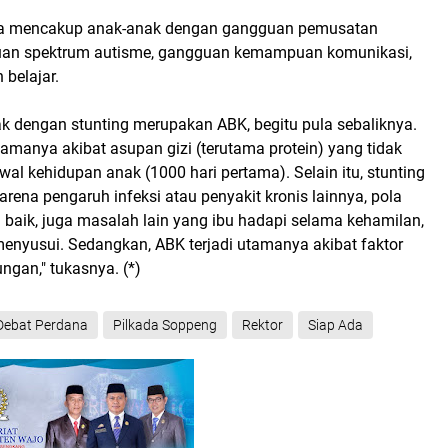
uga mencakup anak-anak dengan gangguan pemusatan
guan spektrum autisme, gangguan kemampuan komunikasi,
 belajar.
k dengan stunting merupakan ABK, begitu pula sebaliknya.
utamanya akibat asupan gizi (terutama protein) yang tidak
wal kehidupan anak (1000 hari pertama). Selain itu, stunting
karena pengaruh infeksi atau penyakit kronis lainnya, pola
 baik, juga masalah lain yang ibu hadapi selama kehamilan,
menyusui. Sedangkan, ABK terjadi utamanya akibat faktor
ungan," tukasnya. (*)
Debat Perdana
Pilkada Soppeng
Rektor
Siap Ada