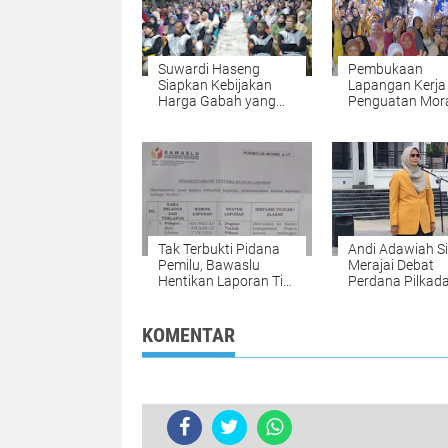
Suwardi Haseng
Pembukaan
Siapkan Kebijakan
Lapangan Kerja
Harga Gabah yang
Penguatan Mora
Menguntungkan
Jadi Fokus Uta
Pasangan SUK
Tak Terbukti Pidana
Andi Adawiah S
Pemilu, Bawaslu
Merajai Debat
Hentikan Laporan Tim
Perdana Pilkad
Siap Ada
Soppeng?
KOMENTAR
TERKINI