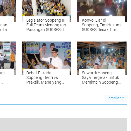
Legislator Soppeng III
Konvoi Liar di
 dan
Full Team Menangkan
Soppeng, Tim Hukum
litas
Pasangan SUKSES di
SUKSES Desak Tim
ma
Pilkada Soppeng
Siap Ada Tertibkan
SES
Pendukungnya
iap
Debat Pilkada
Suwardi Haseng:
Soppeng: Teori vs
Saya Tergerak untuk
a
Praktik, Mana yang
Memimpin Soppeng,
Lebih Menarik?
Bukan Karena Ambisi
Pribadi
Tampilkan