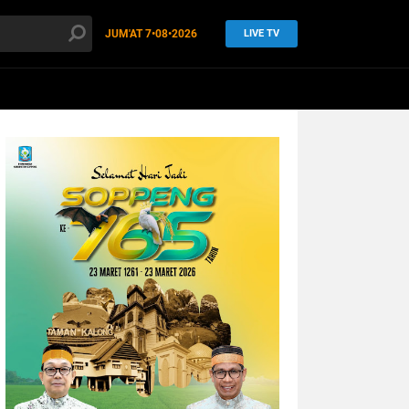
JUM'AT
7•08•2026
LIVE TV