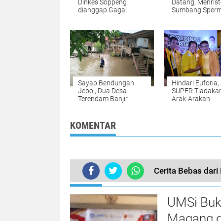
Dinkes Soppeng
Datang, Menrist
dianggap Gagal
Sumbang Sper
Sapi di Enrekan
Sayap Bendungan
Hindari Euforia
Jebol, Dua Desa
SUPER Tiadaka
Terendam Banjir
Arak-Arakan
KOMENTAR
Cerita Bebas dar
TERKINI
UMSi Buk
Magang d