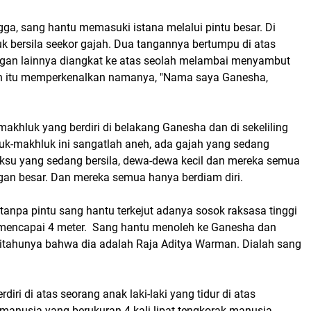
ga, sang hantu memasuki istana melalui pintu besar. Di
 bersila seekor gajah. Dua tangannya bertumpu di atas
gan lainnya diangkat ke atas seolah melambai menyambut
ah itu memperkenalkan namanya, "Nama saya Ganesha,
khluk yang berdiri di belakang Ganesha dan di sekeliling
luk-makhluk ini sangatlah aneh, ada gajah yang sedang
iksu yang sedang bersila, dewa-dewa kecil dan mereka semua
ngan besar. Dan mereka semua hanya berdiam diri.
tanpa pintu sang hantu terkejut adanya sosok raksasa tinggi
 mencapai 4 meter. Sang hantu menoleh ke Ganesha dan
tahunya bahwa dia adalah Raja Aditya Warman. Dialah sang
iri di atas seorang anak laki-laki yang tidur di atas
manusia yang berukuran 4 kali lipat tengkorak manusia