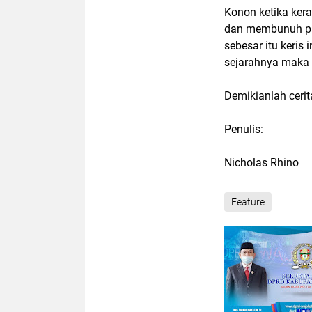
Konon ketika kerat
dan membunuh praj
sebesar itu keris 
sejarahnya maka ni
Demikianlah cerit
Penulis:
Nicholas Rhino
Feature