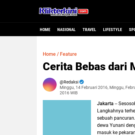
HOME
NASIONAL
TRAVEL
LIFESTYLE
SP
Home
/
Feature
Cerita Bebas dari
Redaksi
Minggu, 14 Februari 2016, Minggu, Febru
2016 WIB
Jakarta
-- Sesoso
Langkahnya terhen
sebuah pancuran.
dewa Yunani deng
masuk ke pekaran