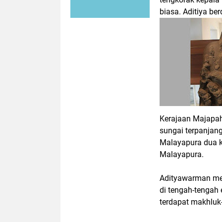
biasa. Aditiya b
Kerajaan Majapahi
sungai terpanjan
Malayapura dua k
Malayapura.
Adityawarman men
di tengah-tengah
terdapat makhluk