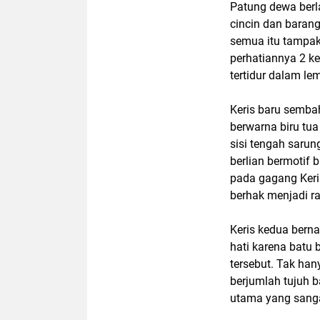
Patung dewa berla
cincin dan barang
semua itu tampak
perhatiannya 2 ke
tertidur dalam lem
Keris baru semba
berwarna biru tu
sisi tengah sarung
berlian bermotif 
pada gagang Keri
berhak menjadi r
Keris kedua berna
hati karena batu 
tersebut. Tak hany
berjumlah tujuh 
utama yang sanga