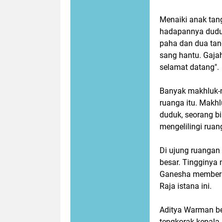
Menaiki anak tang
hadapannya duduk
paha dan dua tan
sang hantu. Gaj
selamat datang".
Banyak makhluk-ma
ruanga itu. Makh
duduk, seorang b
mengelilingi rua
Di ujung ruangan 
besar. Tingginya
Ganesha memberi
Raja istana ini.
Aditya Warman berd
tengkorak kepala 