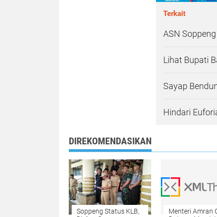
Terkait
ASN Soppeng 
Lihat Bupati B
Sayap Bendun
Hindari Eufor
DIREKOMENDASIKAN
Soppeng Status KLB,
Menteri Amran 