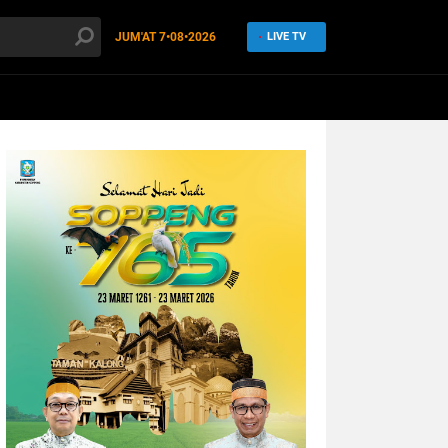
JUM'AT
7•08•2026
LIVE TV