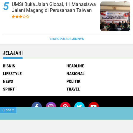
UMSi Buka Jalan Global, 11 Mahasiswa
Jalani Magang di Perusahaan Taiwan
TERPOPULER LAINNYA
JELAJAHI
BISNIS
HEADLINE
LIFESTYLE
NASIONAL
NEWS
POLITIK
SPORT
TRAVEL
Close
x
Join Now
Redaksi
Info Iklan
Copyright ©
2026 klikterkini.com
Premium
By