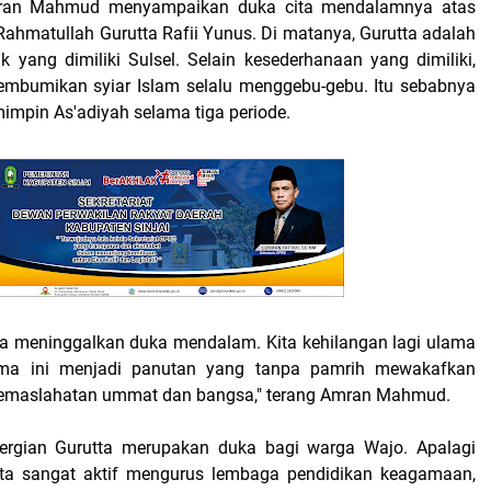
ran Mahmud menyampaikan duka cita mendalamnya atas
Rahmatullah Gurutta Rafii Yunus. Di matanya, Gurutta adalah
k yang dimiliki Sulsel. Selain kesederhanaan yang dimiliki,
embumikan syiar Islam selalu menggebu-gebu. Itu sebabnya
impin As'adiyah selama tiga periode.
ta meninggalkan duka mendalam. Kita kehilangan lagi ulama
ama ini menjadi panutan yang tanpa pamrih mewakafkan
kemaslahatan ummat dan bangsa," terang Amran Mahmud.
pergian Gurutta merupakan duka bagi warga Wajo. Apalagi
utta sangat aktif mengurus lembaga pendidikan keagamaan,