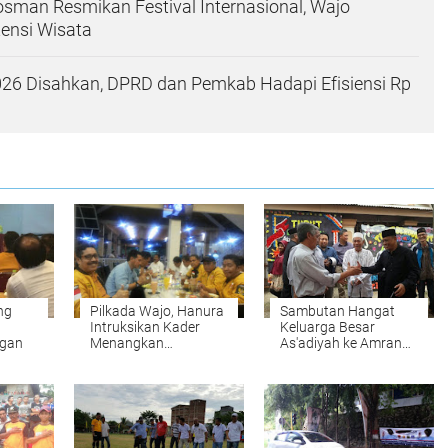
osman Resmikan Festival Internasional, Wajo
ensi Wisata
26 Disahkan, DPRD dan Pemkab Hadapi Efisiensi Rp
ng
Pilkada Wajo, Hanura
Sambutan Hangat
Intruksikan Kader
Keluarga Besar
gan
Menangkan
As'adiyah ke Amran
BARAKKA
Mahmud