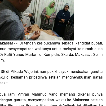
akassar
- - Di tengah kesibukannya sebagai kandidat bupati,
ud menyempatkan waktunya untuk melayat ke rumah duka
 Dr Rafii Yunus Martan, di Kompleks Skarda, Makassar, Senin
am.
SE di Pilkada Wajo ini, nampak khusyuk mendoakan gurutta
kaku di kediaman pribadinya setelah menghembuskan nafas
sakit.
r dua jam, Amran Mahmud yang memang dikenal punya
dengan gurutta, menyempatkan waktu ke Makassar setelah
ika Pimpinan Pondok Pesantren As'adiyah ini dilarikan ke