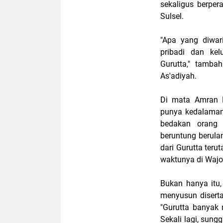
sekaligus berpe
Sulsel.
"Apa yang diwar
pribadi dan ke
Gurutta," tamb
As'adiyah.
Di mata Amran 
punya kedalaman
bedakan orang 
beruntung berul
dari Gurutta ter
waktunya di Wajo
Bukan hanya itu,
menyusun diserta
"Gurutta banyak 
Sekali lagi, sung