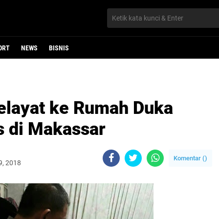
ORT
NEWS
BISNIS
layat ke Rumah Duka
s di Makassar
Komentar (
)
9, 2018