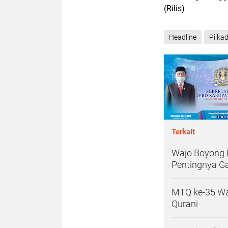
(Rilis)
Headline
Pilka
Terkait
Wajo Boyong 
Pentingnya G
MTQ ke-35 Waj
Qurani