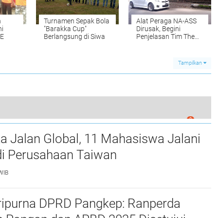
n
Turnamen Sepak Bola
Alat Peraga NA-ASS
ni
"Barakka Cup"
Dirusak, Begini
E
Berlangsung di Siwa
Penjelasan Tim The
Professor Yassiwajori
Tampilkan
0
ka Gurutta Rafii Yunus di Makassar
a Jalan Global, 11 Mahasiswa Jalani
i Perusahaan Taiwan
WIB
ripurna DPRD Pangkep: Ranperda