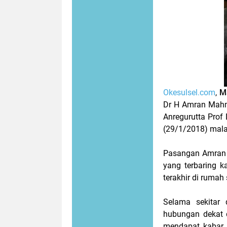
Okesulsel.com
,
M
Dr H Amran Mahm
Anregurutta Prof
(29/1/2018) mal
Pasangan Amran 
yang terbaring 
terakhir di rumah 
Selama sekita
hubungan dekat 
mendapat kabar j