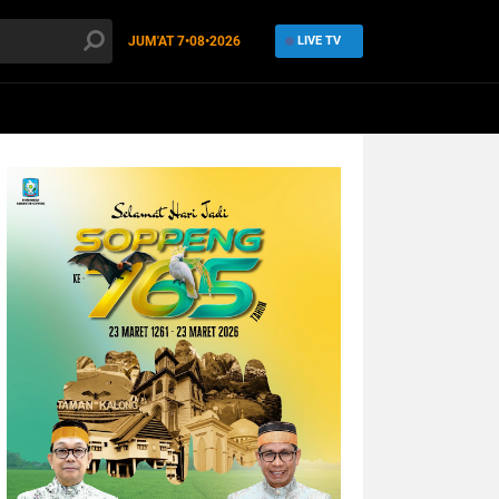
JUM'AT
7•08•2026
LIVE TV