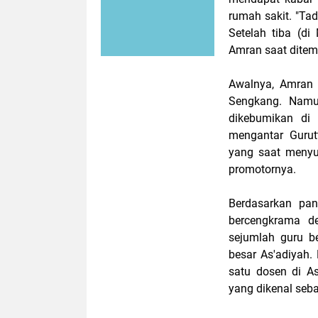
rumah sakit. "Ta
Setelah tiba (di
Amran saat ditem
Awalnya, Amran 
Sengkang. Namun
dikebumikan di 
mengantar Guru
yang saat menyus
promotornya.
Berdasarkan pa
bercengkrama d
sejumlah guru b
besar As'adiyah.
satu dosen di As
yang dikenal seba