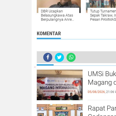
DBR Ucapkan
Tutup Turname
Belasungkawa Atas
Sepak Takraw, I
Berpulangnya Anre
Pesan PAMMAS
Gurutta Rafi Yunus
KOMENTAR
TERKINI
Amran Mahmud Melayat ke Rumah Du
UMSi Buk
Magang d
05/08/2026,
21:06 
Rapat Pa