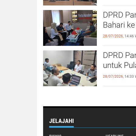
DPRD Pang
Bahari ke
28/07/2026,
14:46 
DPRD Pan
untuk Pu
28/07/2026,
14:33 
JELAJAHI