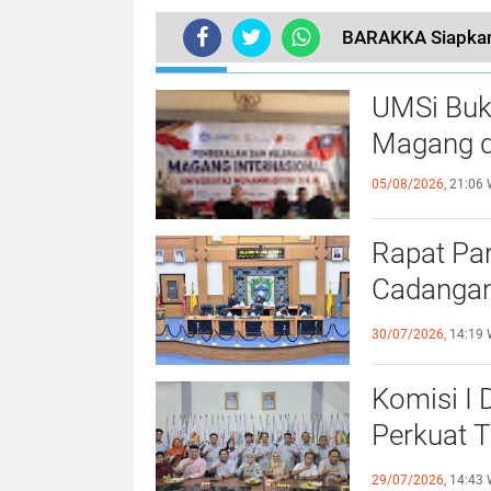
BARAKKA Siapkan
TERKINI
UMSi Buk
Magang d
05/08/2026,
21:06 
Rapat Pa
Cadangan
dengan S
30/07/2026,
14:19 
Komisi I
Perkuat 
Olahraga
29/07/2026,
14:43 