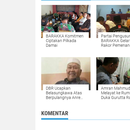
BARAKKA Komitmen
Partai Pengusu
Ciptakan Pilkada
BARAKKA Gelar
Damai
Rakor Pemenan
DBR Ucapkan
Amran Mahmu
Belasungkawa Atas
Melayat ke Ru
Berpulangnya Anre
Duka Gurutta Ra
Gurutta Rafi Yunus
Yunus di Makas
KOMENTAR