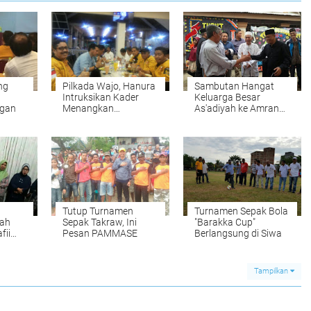
ng
Pilkada Wajo, Hanura
Sambutan Hangat
Intruksikan Kader
Keluarga Besar
gan
Menangkan
As'adiyah ke Amran
BARAKKA
Mahmud
d
Tutup Turnamen
Turnamen Sepak Bola
mah
Sepak Takraw, Ini
"Barakka Cup"
fii
Pesan PAMMASE
Berlangsung di Siwa
sar
Tampilkan