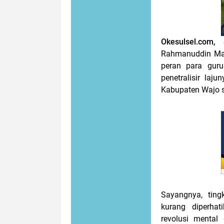
Okesulsel.com
Rahmanuddin Mak
peran para gur
penetralisir la
Kabupaten Wajo sa
Sayangnya, ting
kurang diperha
revolusi mental