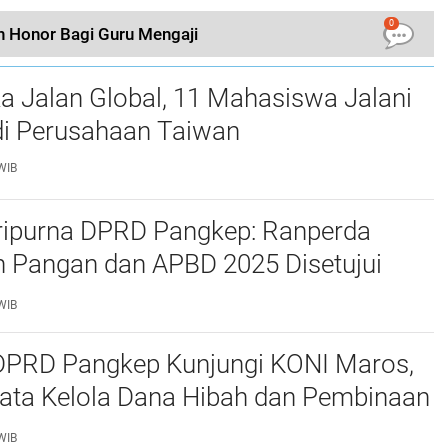
0
 Honor Bagi Guru Mengaji
a Jalan Global, 11 Mahasiswa Jalani
i Perusahaan Taiwan
WIB
ripurna DPRD Pangkep: Ranperda
 Pangan dan APBD 2025 Disetujui
ejumlah Catatan
WIB
 DPRD Pangkep Kunjungi KONI Maros,
Tata Kelola Dana Hibah dan Pembinaan
WIB