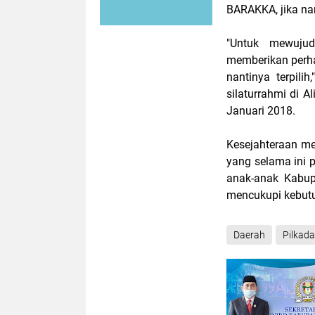
BARAKKA, jika nan
"Untuk mewujud
memberikan perha
nantinya terpili
silaturrahmi di
Januari 2018.
Kesejahteraan me
yang selama ini 
anak-anak Kabup
mencukupi kebutu
Daerah
Pilkada