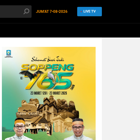
JUM'AT
7•08•2026
LIVE TV