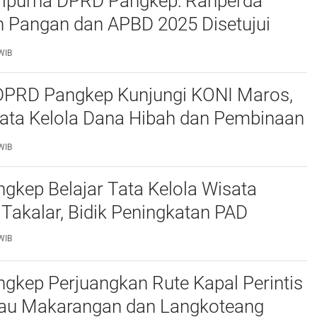
ripurna DPRD Pangkep: Ranperda
 Pangan dan APBD 2025 Disetujui
ejumlah Catatan
WIB
 DPRD Pangkep Kunjungi KONI Maros,
Tata Kelola Dana Hibah dan Pembinaan
WIB
kep Belajar Tata Kelola Wisata
 Takalar, Bidik Peningkatan PAD
WIB
gkep Perjuangkan Rute Kapal Perintis
lau Makarangan dan Langkoteang