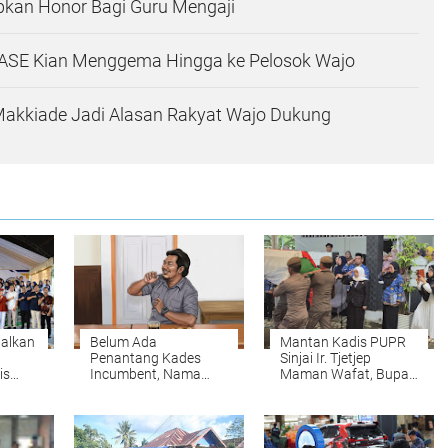
kan Honor Bagi Guru Mengaji
SE Kian Menggema Hingga ke Pelosok Wajo
Makkiade Jadi Alasan Rakyat Wajo Dukung
alkan
Belum Ada
Mantan Kadis PUPR
Penantang Kades
Sinjai Ir. Tjetjep
is
Incumbent, Nama
Maman Wafat, Bupati
s
Sulkifli Mulai Mencuat
Ratnawati Pimpin
di Pilkades Belo
Upacara
Persemayaman