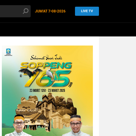
JUM'AT
7•08•2026
LIVE TV