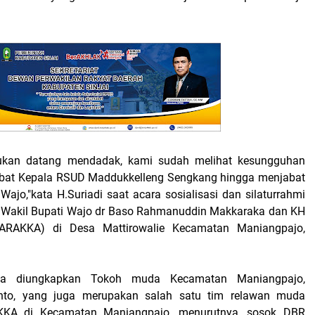
ukan datang mendadak, kami sudah melihat kesungguhan
abat Kepala RSUD Maddukkelleng Sengkang hingga menjabat
ajo,"kata H.Suriadi saat acara sosialisasi dan silaturrahmi
n Wakil Bupati Wajo dr Baso Rahmanuddin Makkaraka dan KH
ARAKKA) di Desa Mattirowalie Kecamatan Maniangpajo,
pa diungkapkan Tokoh muda Kecamatan Maniangpajo,
nto, yang juga merupakan salah satu tim relawan muda
KA di Kecamatan Maniangpajo, menurutnya, sosok DBR