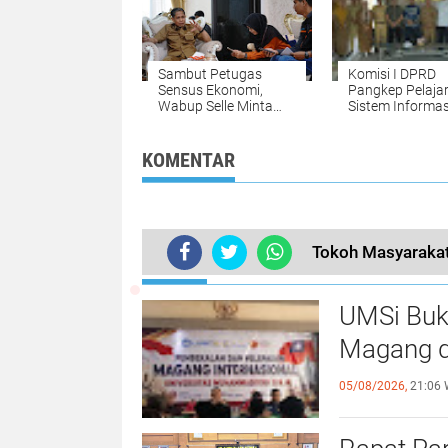
Sambut Petugas
Komisi I DPRD
Sensus Ekonomi,
Pangkep Pelajar
Wabup Selle Minta
Sistem Informas
Masyarakat Beri Data
Satu Data di S
yang Valid
KOMENTAR
Tokoh Masyaraka
TERKINI
UMSi Buk
Magang d
05/08/2026,
21:06 