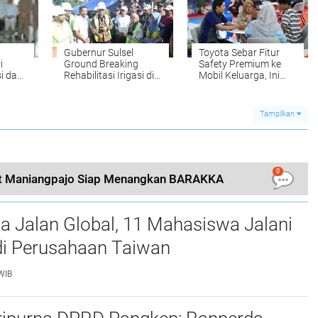
Gubernur Sulsel
Toyota Sebar Fitur
i
Ground Breaking
Safety Premium ke
i dan
Rehabilitasi Irigasi di
Mobil Keluarga, Ini
oppeng
Sinjai, Anggaran
Strateginya
Capai Rp14 Miliar
Tampilkan
0
t Maniangpajo Siap Menangkan BARAKKA
a Jalan Global, 11 Mahasiswa Jalani
i Perusahaan Taiwan
WIB