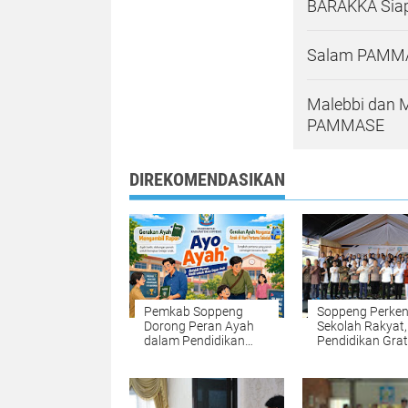
BARAKKA Siap
Salam PAMMA
Malebbi dan 
PAMMASE
DIREKOMENDASIKAN
Pemkab Soppeng
Soppeng Perken
Dorong Peran Ayah
Sekolah Rakyat,
dalam Pendidikan
Pendidikan Grat
Anak Lewat Gerakan
dengan Fasilita
Ambil Rapor dan
Lengkap
Antar Anak ke
Sekolah