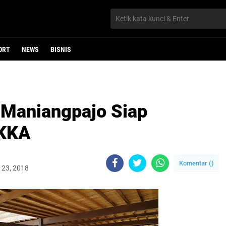
ORT
NEWS
BISNIS
 Maniangpajo Siap
KKA
Komentar (
)
i 23, 2018