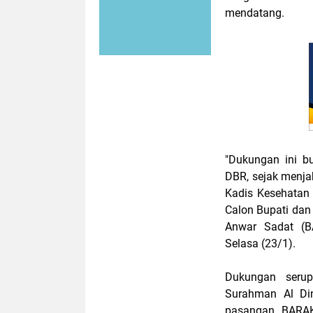
mendatang.
"Dukungan ini b
DBR, sejak menj
Kadis Kesehatan W
Calon Bupati da
Anwar Sadat (B
Selasa (23/1).
Dukungan seru
Surahman Al Di
pasangan BARAK