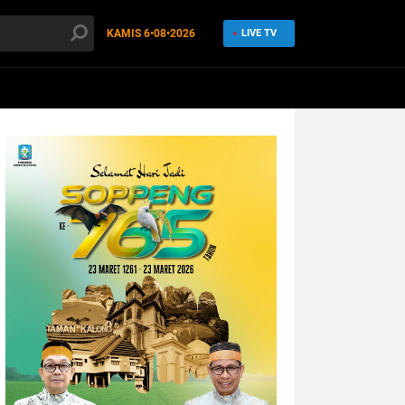
KAMIS
6•08•2026
LIVE TV