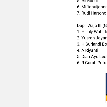
5. Ali Rusdi
6. Miftahuljan
7. Rudi Hartono
Dapil Wajo III (
1. Hj Lily Wahid
2. Yusran Jaya
3. H Suriandi Bo
4. A Riyanti
5. Dian Ayu Lest
6. R Guruh Putr