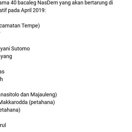
 nama 40 bacaleg NasDem yang akan bertarung di
atif pada April 2019:
Kecamatan Tempe)
r
ayani Sutomo
ayang
as
eh
Tanasitolo dan Majauleng)
A Makkarodda (petahana)
etahana)
a
rul