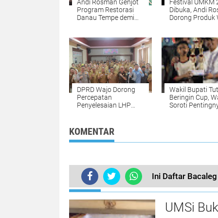
Andi Rosman Genjot
Festival UMKM 
Program Restorasi
Dibuka, Andi R
Danau Tempe demi
Dorong Produk
Sejahterakan Nelayan
Tembus Pasar
Nasional
DPRD Wajo Dorong
Wakil Bupati Tu
Percepatan
Beringin Cup, W
Penyelesaian LHP
Soroti Pentingn
Desa di Momentum
Pembinaan Usia
HAKORDIA
KOMENTAR
Ini Daftar Bacal
TERKINI
UMSi Buk