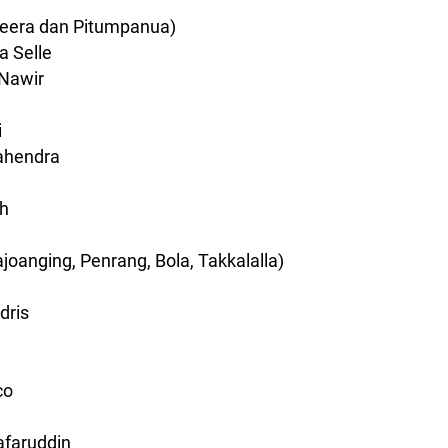
Keera dan Pitumpanua)
a Selle
 Nawir
i
ahendra
ah
ajoanging, Penrang, Bola, Takkalalla)
dris
co
Safaruddin