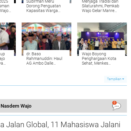
2025
Sudirman Meru
Menjaga Tradisi dan
osman
Dorong Penguatan
Silaturahmi, Pemkab
 Wajo
Kapasitas Warga
Wajo Gelar Manre
Lewat Pelatihan
Sipulung Bersama
Basarnas
Masyarakat
tup
dr. Baso
Wajo Boyong
ajo
Rahmanuddin: Haul
Penghargaan Kota
ya
AG Ambo Dalle
Sehat, Menkes
 Dini
Momentum Perkuat
Tegaskan Pentingnya
Syiar Islam di Wajo
Gaya Hidup Sehat
Tampilkan
0
eg Nasdem Wajo
a Jalan Global, 11 Mahasiswa Jalani