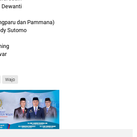
h Dewanti
angparu dan Pammana)
iady Sutomo
ming
war
Wajo