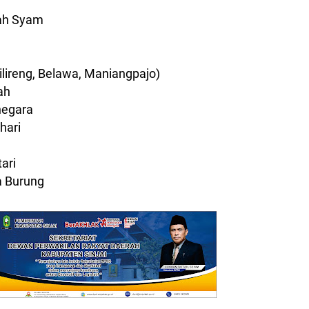
nah Syam
Gilireng, Belawa, Maniangpajo)
ah
negara
hari
ari
a Burung