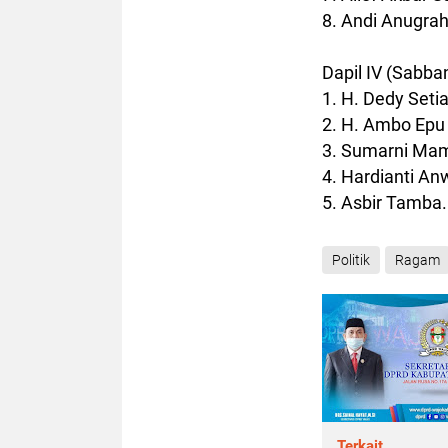
8. Andi Anugra
Dapil IV (Sabb
1. H. Dedy Set
2. H. Ambo Epu
3. Sumarni Ma
4. Hardianti An
5. Asbir Tamba.
Politik
Ragam
Terkait