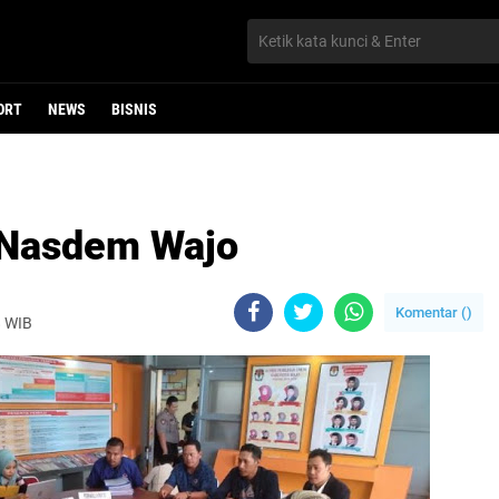
ORT
NEWS
BISNIS
g Nasdem Wajo
Komentar (
)
8 WIB