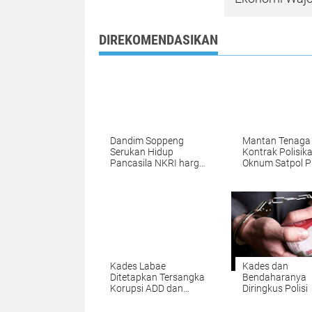
DIREKOMENDASIKAN
Dandim Soppeng
Mantan Tenaga
Serukan Hidup
Kontrak Polisik
Pancasila NKRI harga
Oknum Satpol P
Mati
Soppeng
Kades Labae
Kades dan
Ditetapkan Tersangka
Bendaharanya
Korupsi ADD dan
Diringkus Polisi
Dana Desa