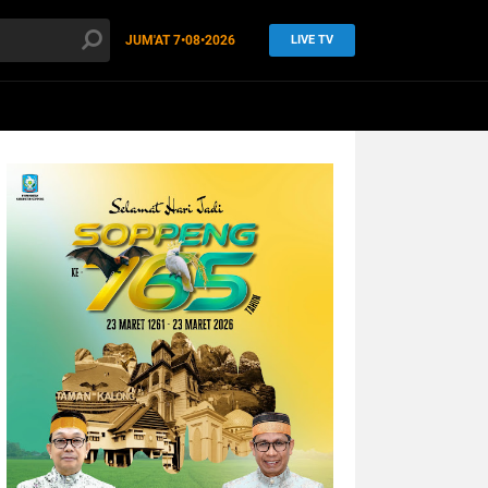
JUM'AT
7•08•2026
LIVE TV