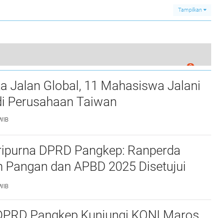
Tampilkan
0
 DPRD Yang Mau Dialog Bertema Korupsi
a Jalan Global, 11 Mahasiswa Jalani
i Perusahaan Taiwan
WIB
ripurna DPRD Pangkep: Ranperda
 Pangan dan APBD 2025 Disetujui
ejumlah Catatan
WIB
 DPRD Pangkep Kunjungi KONI Maros,