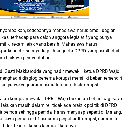
menyampaikan, kedepannya mahasiswa harus ambil bagian
ikasi terhadap para calon anggota legislatif yang punya
miliki rekam jejak yang bersih. Mahasiswa harus
ada publik supaya terpilih anggota DPRD yang bersih dari
emi baiknya pemerintahan.
ndi Gusti Makkarodda yang hadir mewakili ketua DPRD Wajo,
enghadiri diaglog bertema korupsi memiliki beban tersendiri
inan penyelenggaraan pemerintahan tidak korupsi.
salah korupsi mewakili DPRD Wajo bukanlah beban bagi saya
lakukan masih dalam rel, tidak ada praktik politik di DPRD
pit pemda sehingga pemda harus menyuap seperti di Malang,
 saya pernah aktif bersama pegiat anti korupsi, namun itu
tidak terjerat kasus korupsi," katanya.