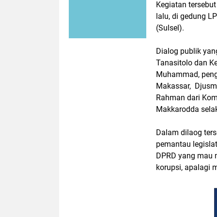
Kegiatan tersebu
lalu, di gedung L
(Sulsel).
Dialog publik yan
Tanasitolo dan K
Muhammad, pengama
Makassar, Djusma
Rahman dari Komi
Makkarodda selak
Dalam dilaog ter
pemantau legisla
DPRD yang mau me
korupsi, apalagi 