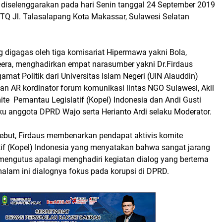
t diselenggarakan pada hari Senin tanggal 24 September 2019
PTQ Jl. Talasalapang Kota Makassar, Sulawesi Selatan
g digagas oleh tiga komisariat Hipermawa yakni Bola,
eera, menghadirkan empat narasumber yakni Dr.Firdaus
t Politik dari Universitas Islam Negeri (UIN Alauddin)
n AR kordinator forum komunikasi lintas NGO Sulawesi, Akil
te Pemantau Legislatif (Kopel) Indonesia dan Andi Gusti
u anggota DPRD Wajo serta Herianto Ardi selaku Moderator.
sebut, Firdaus membenarkan pendapat aktivis komite
tif (Kopel) Indonesia yang menyatakan bahwa sangat jarang
ngutus apalagi menghadiri kegiatan dialog yang bertema
malam ini dialognya fokus pada korupsi di DPRD.