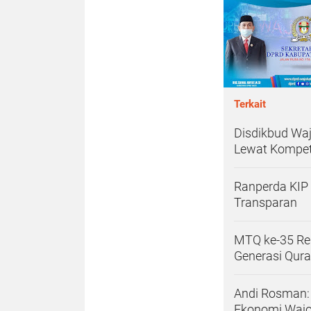
Terkait
Disdikbud Wa
Lewat Kompet
Ranperda KIP
Transparan
MTQ ke-35 Re
Generasi Qura
Andi Rosman:
Ekonomi Waj