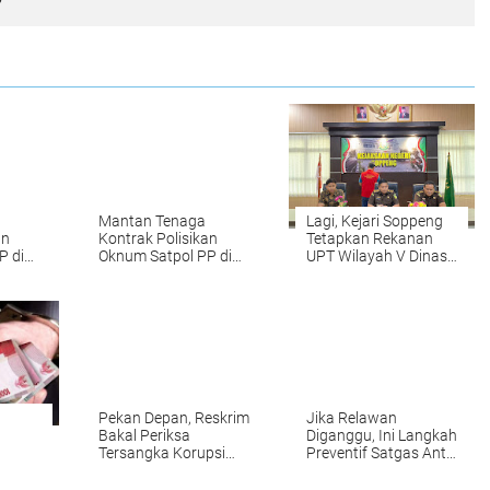
Mantan Tenaga
Lagi, Kejari Soppeng
an
Kontrak Polisikan
Tetapkan Rekanan
P di
Oknum Satpol PP di
UPT Wilayah V Dinas
Soppeng
Bina Marga Sulsel
Tersangka
Pekan Depan, Reskrim
Jika Relawan
Bakal Periksa
Diganggu, Ini Langkah
Tersangka Korupsi
Preventif Satgas Anti
Dana Desa
Intimidasi SUKSES