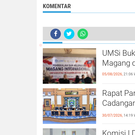
KOMENTAR
TERKINI
Pengamat Politik, Jarang Anggota
UMSi Buk
Magang d
05/08/2026,
21:06 
Rapat Pa
Cadangan
dengan S
30/07/2026,
14:19 
Komisi I