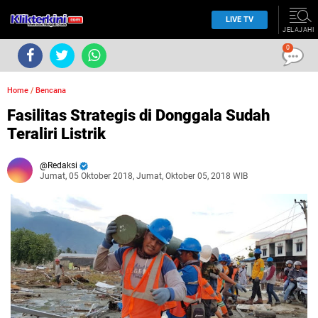
LIVE TV
JELAJAHI
0
Home
/
Bencana
Fasilitas Strategis di Donggala Sudah
Teraliri Listrik
Redaksi
Jumat, 05 Oktober 2018, Jumat, Oktober 05, 2018 WIB