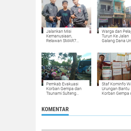
Jalankan Misi
Warga dan Pela
Kemanusiaan,
Turun Ke Jalan
Relawan SMAR7
Galang Dana Un
Diberangkatkan ke
Korban Gempa 
Sulteng
Sulteng
Pemkab Evakuasi
Staf Kominfo W
Korban Gempa dan
Urungan Bantu
Tsunami Sulteng
Korban Gempa 
Kembali ke Soppeng
Tsunami Sulten
KOMENTAR