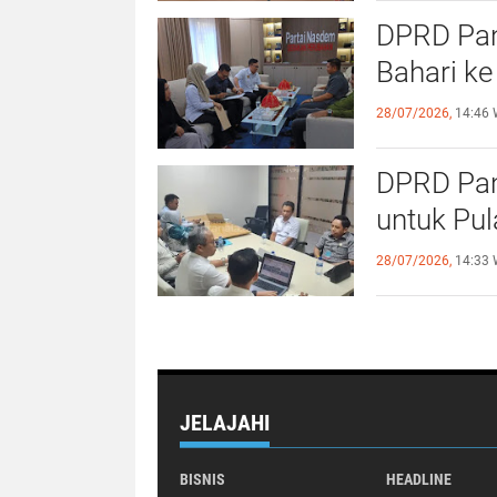
DPRD Pang
Bahari ke
28/07/2026,
14:46 
DPRD Pan
untuk Pu
28/07/2026,
14:33 
JELAJAHI
BISNIS
HEADLINE