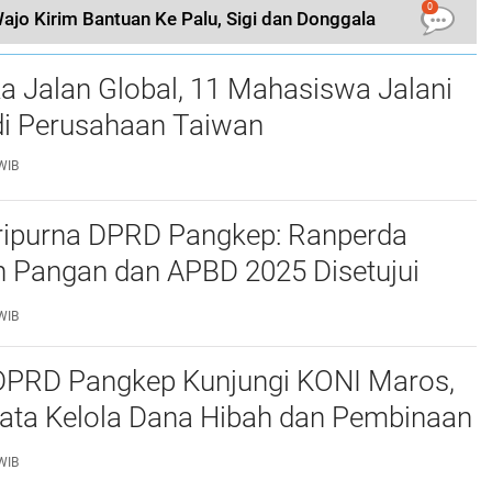
0
o Kirim Bantuan Ke Palu, Sigi dan Donggala
a Jalan Global, 11 Mahasiswa Jalani
i Perusahaan Taiwan
WIB
ripurna DPRD Pangkep: Ranperda
 Pangan dan APBD 2025 Disetujui
ejumlah Catatan
WIB
 DPRD Pangkep Kunjungi KONI Maros,
Tata Kelola Dana Hibah dan Pembinaan
WIB