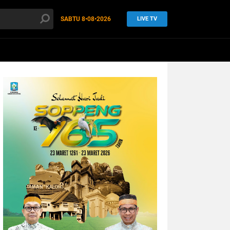
SABTU
8•08•2026
LIVE TV