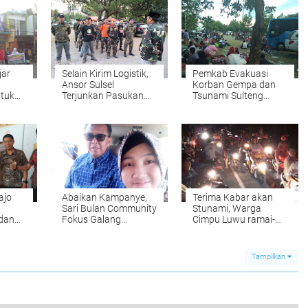
jar
Selain Kirim Logistik,
Pemkab Evakuasi
Ansor Sulsel
Korban Gempa dan
tuk
Terjunkan Pasukan
Tsunami Sulteng
di
Banser ke Sulteng
Kembali ke Soppeng
ajo
Abaikan Kampanye,
Terima Kabar akan
Sari Bulan Community
Stunami, Warga
dan
Fokus Galang
Cimpu Luwu ramai-
g
Bantuan Korban
ramai Mengungsi
Gempa Sulteng
Tampilkan