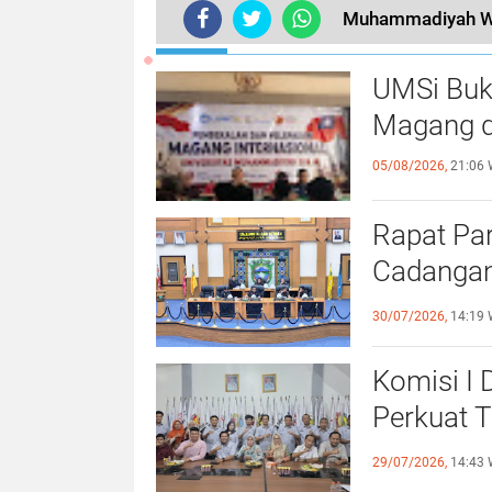
Muhammadiyah Waj
TERKINI
UMSi Buk
Magang d
05/08/2026,
21:06 
Rapat Pa
Cadangan
dengan S
30/07/2026,
14:19 
Komisi I
Perkuat 
Olahraga
29/07/2026,
14:43 