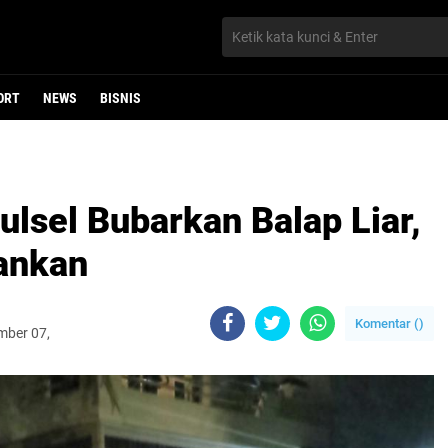
ORT
NEWS
BISNIS
ulsel Bubarkan Balap Liar,
ankan
Komentar (
)
mber 07,