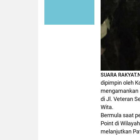
SUARA RAKYAT.
dipimpin oleh K
mengamankan d
di Jl. Veteran 
Wita.
Bermula saat p
Point di Wilay
melanjutkan Pat