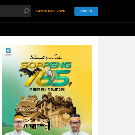
KAMIS
6•08•2026
LIVE TV