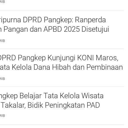
WIB
ripurna DPRD Pangkep: Ranperda
 Pangan dan APBD 2025 Disetujui
ejumlah Catatan
WIB
 DPRD Pangkep Kunjungi KONI Maros,
Tata Kelola Dana Hibah dan Pembinaan
WIB
kep Belajar Tata Kelola Wisata
 Takalar, Bidik Peningkatan PAD
WIB