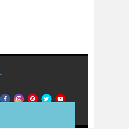
Join Now
Redaksi
Info Iklan