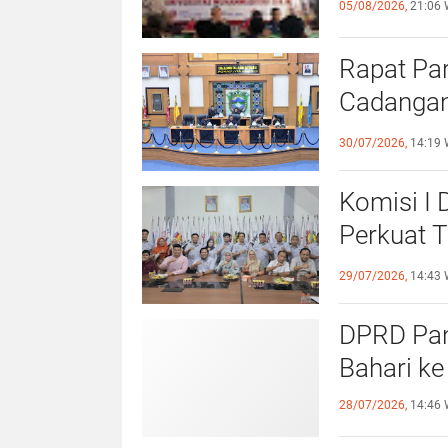
05/08/2026,
21:06 
Rapat Pa
Cadangan
dengan S
30/07/2026,
14:19 
Komisi I
Perkuat 
Olahraga
29/07/2026,
14:43 
DPRD Pang
Bahari ke
28/07/2026,
14:46 