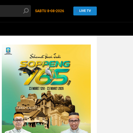
SABTU
8•08•2026
LIVE TV