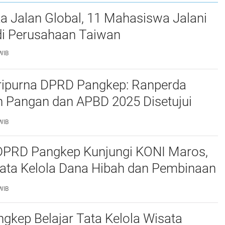
a Jalan Global, 11 Mahasiswa Jalani
i Perusahaan Taiwan
WIB
ripurna DPRD Pangkep: Ranperda
 Pangan dan APBD 2025 Disetujui
ejumlah Catatan
WIB
 DPRD Pangkep Kunjungi KONI Maros,
Tata Kelola Dana Hibah dan Pembinaan
WIB
kep Belajar Tata Kelola Wisata