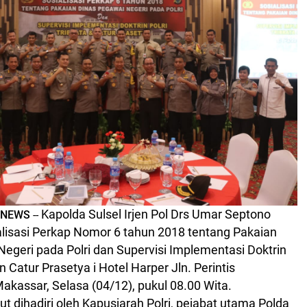
Kapolda Sulsel Irjen Pol Drs Umar Septono
 NEWS
--
isasi Perkap Nomor 6 tahun 2018 tentang Pakaian
egeri pada Polri dan Supervisi Implementasi Doktrin
dan Catur Prasetya
i Hotel Harper Jln. Perintis
kassar, Selasa (04/12), pukul 08.00 Wita.
ut dihadiri oleh Kapusjarah Polri, pejabat utama Polda