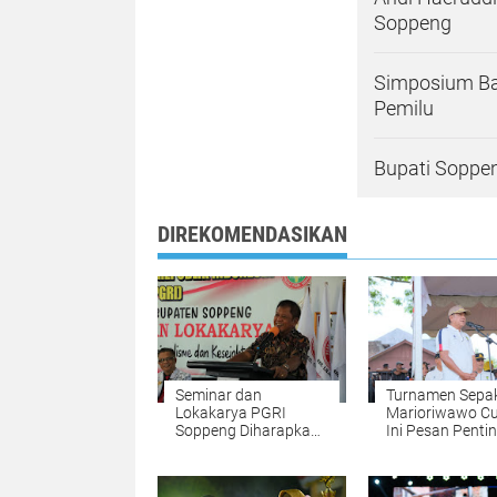
Soppeng
Simposium Ba
Pemilu
Bupati Soppe
DIREKOMENDASIKAN
Seminar dan
Turnamen Sepak
Lokakarya PGRI
Marioriwawo Cup
Soppeng Diharapkan
Ini Pesan Penti
Tingkatkan
Kaswadi
Profesionalisme Guru