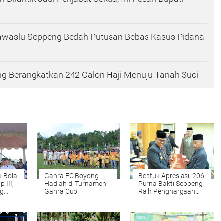
waslu Soppeng Bedah Putusan Bebas Kasus Pidana
ng Berangkatkan 242 Calon Haji Menuju Tanah Suci
 Bola
Ganra FC Boyong
Bentuk Apresiasi, 206
 III,
Hadiah di Turnamen
Purna Bakti Soppeng
ng
Ganra Cup
Raih Penghargaan
Dari Pemerintah