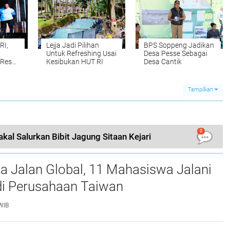
RI,
Lejja Jadi Pilihan
BPS Soppeng Jadikan
Untuk Refreshing Usai
Desa Pesse Sebagai
 Resmi
Kesibukan HUT RI
Desa Cantik
Tampilkan
0
kal Salurkan Bibit Jagung Sitaan Kejari
a Jalan Global, 11 Mahasiswa Jalani
i Perusahaan Taiwan
WIB