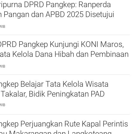
ripurna DPRD Pangkep: Ranperda
 Pangan dan APBD 2025 Disetujui
ejumlah Catatan
WIB
 DPRD Pangkep Kunjungi KONI Maros,
Tata Kelola Dana Hibah dan Pembinaan
WIB
kep Belajar Tata Kelola Wisata
 Takalar, Bidik Peningkatan PAD
WIB
gkep Perjuangkan Rute Kapal Perintis
lau Makarangan dan Langkoteang