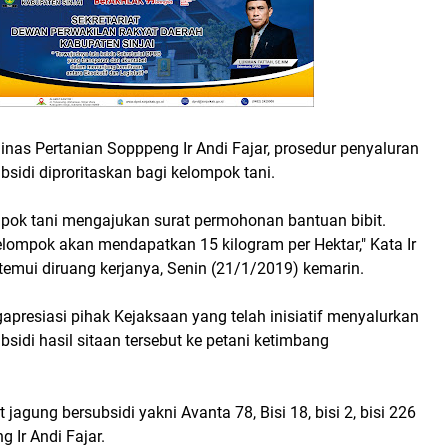
nas Pertanian Sopppeng Ir Andi Fajar, prosedur penyaluran
ubsidi diproritaskan bagi kelompok tani.
mpok tani mengajukan surat permohonan bantuan bibit.
elompok akan mendapatkan 15 kilogram per Hektar," Kata Ir
itemui diruang kerjanya, Senin (21/1/2019) kemarin.
gapresiasi pihak Kejaksaan yang telah inisiatif menyalurkan
bsidi hasil sitaan tersebut ke petani ketimbang
t jagung bersubsidi yakni Avanta 78, Bisi 18, bisi 2, bisi 226
g Ir Andi Fajar.