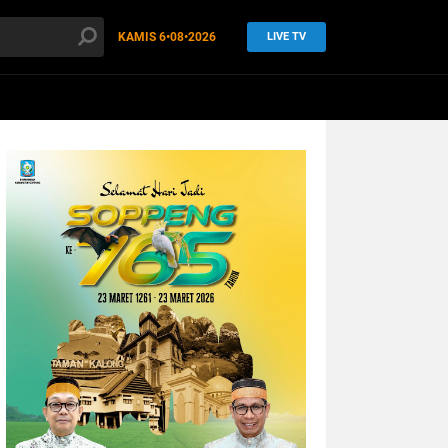
KAMIS
6•08•2026
LIVE TV