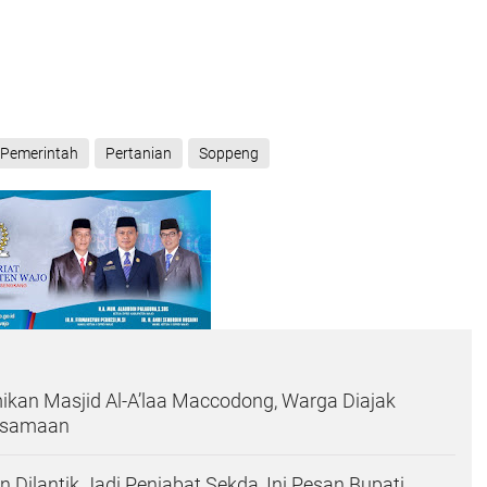
Pemerintah
Pertanian
Soppeng
kan Masjid Al-A’laa Maccodong, Warga Diajak
rsamaan
 Dilantik Jadi Penjabat Sekda, Ini Pesan Bupati