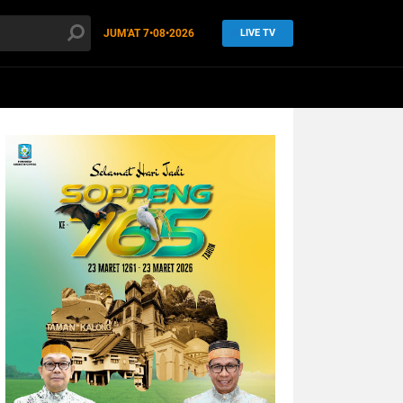
JUM'AT
7•08•2026
LIVE TV