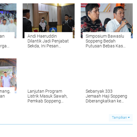
kan
Andi Haeruddin
Simposium Bawaslu
Dilantik Jadi Penjabat
Soppeng Bedah
rga
Sekda, Ini Pesan
Putusan Bebas Kasus
Bupati Soppeng
Pidana Pemilu
nang,
Lanjutan Program
Sebanyak 333
kan
Listrik Masuk Sawah,
Jemaah Haji Soppeng
Pemkab Soppeng
Diberangkatkan ke
rn
Petakan Titik Sumur
Embarkasi Makassar
Bor
Tampilkan