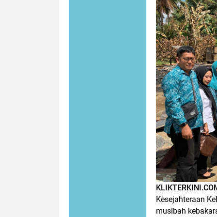
KLIKTERKINI.CO
Kesejahteraan Ke
musibah kebakara