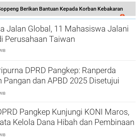
 Soppeng Berikan Bantuan Kepada Korban Kebakaran
0
a Jalan Global, 11 Mahasiswa Jalani
i Perusahaan Taiwan
WIB
ripurna DPRD Pangkep: Ranperda
 Pangan dan APBD 2025 Disetujui
ejumlah Catatan
WIB
 DPRD Pangkep Kunjungi KONI Maros,
Tata Kelola Dana Hibah dan Pembinaan
WIB