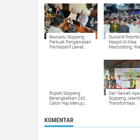
Bawaslu Soppeng
Suwardi Resmi
Perkuat Pengawasan
Masjid Al-A’laa
Partisipatif Lewat
Maccodong, Wa
P2P 2026
Diajak Perkuat
Kebersamaan
Bupati Soppeng
Dari Sawah Apa
Berangkatkan 242
Soppeng Jalan
Calon Haji Menuju
Transformasi
Tanah Suci
Pertanian Mode
KOMENTAR