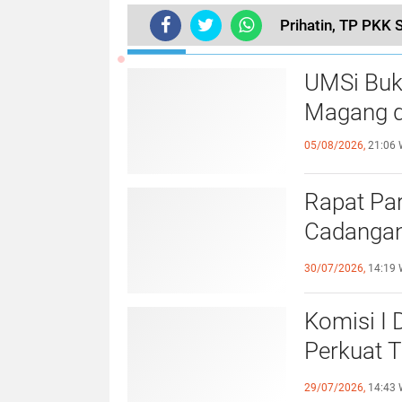
Prihatin, TP PKK
TERKINI
UMSi Buk
Magang d
05/08/2026,
21:06 
Rapat Pa
Cadangan
dengan S
30/07/2026,
14:19 
Komisi I
Perkuat 
Olahraga
29/07/2026,
14:43 