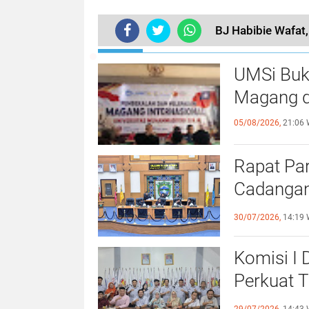
BJ Habibie Wafat
TERKINI
UMSi Buk
Magang d
05/08/2026,
21:06 
Rapat Pa
Cadangan
dengan S
30/07/2026,
14:19 
Komisi I
Perkuat 
Olahraga