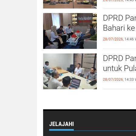
29/07/2026,
14:43 
DPRD Pang
Bahari ke
28/07/2026,
14:46 
DPRD Pan
untuk Pu
28/07/2026,
14:33 
JELAJAHI