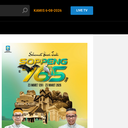
KAMIS
6•08•2026
LIVE TV