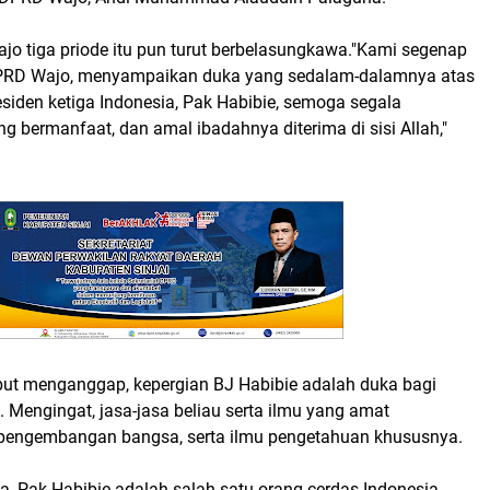
o tiga priode itu pun turut berbelasungkawa."Kami segenap
DPRD Wajo, menyampaikan duka yang sedalam-dalamnya atas
siden ketiga Indonesia, Pak Habibie, semoga segala
ng bermanfaat, dan amal ibadahnya diterima di sisi Allah,"
ebut menganggap, kepergian BJ Habibie adalah duka bagi
 Mengingat, jasa-jasa beliau serta ilmu yang amat
pengembangan bangsa, serta ilmu pengetahuan khususnya.
a, Pak Habibie adalah salah satu orang cerdas Indonesia,