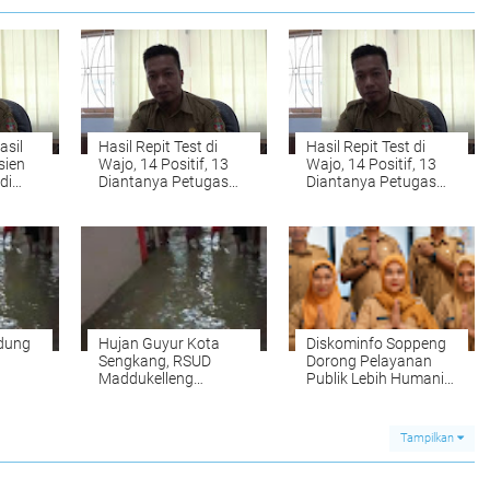
asil
Hasil Repit Test di
Hasil Repit Test di
sien
Wajo, 14 Positif, 13
Wajo, 14 Positif, 13
di
Diantanya Petugas
Diantanya Petugas
Rumah Sakit
Rumah Sakit
dung
Hujan Guyur Kota
Diskominfo Soppeng
Sengkang, RSUD
Dorong Pelayanan
Maddukelleng
Publik Lebih Humanis
Kebanjiran
Lewat Budaya 5S
Tampilkan