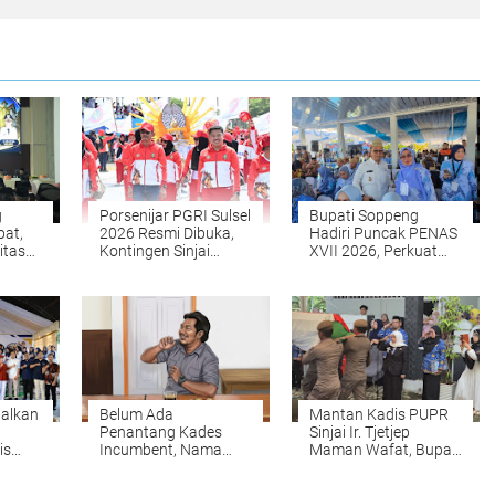
g
Porsenijar PGRI Sulsel
Bupati Soppeng
bat,
2026 Resmi Dibuka,
Hadiri Puncak PENAS
itas
Kontingen Sinjai
XVII 2026, Perkuat
Publik
Optimistis Raih Juara
Kapasitas Petani dan
Nelayan
alkan
Belum Ada
Mantan Kadis PUPR
Penantang Kades
Sinjai Ir. Tjetjep
is
Incumbent, Nama
Maman Wafat, Bupati
s
Sulkifli Mulai Mencuat
Ratnawati Pimpin
di Pilkades Belo
Upacara