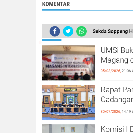
Antar Anak ke
KOMENTAR
Sekolah
Sekda Soppeng Had
TERKINI
UMSi Buk
Magang d
05/08/2026,
21:06 
Rapat Pa
Cadangan
dengan S
30/07/2026,
14:19 
Komisi I