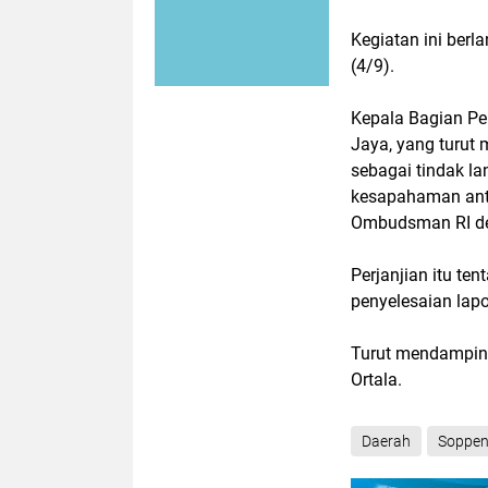
Kegiatan ini berl
(4/9).
Kepala Bagian Pe
Jaya, yang turut
sebagai tindak l
kesapahaman ant
Ombudsman RI den
Perjanjian itu te
penyelesaian lap
Turut mendampin
Ortala.
Daerah
Soppe