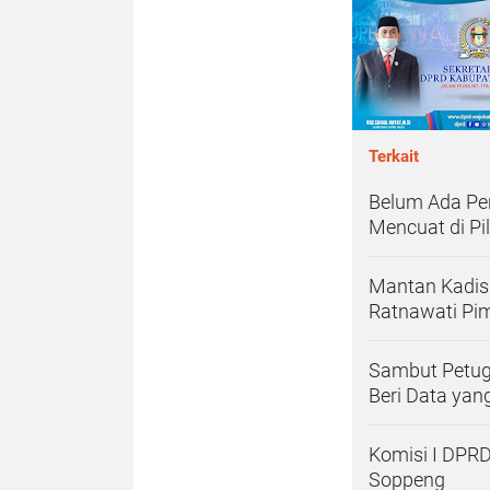
Terkait
Belum Ada Pen
Mencuat di Pi
Mantan Kadis 
Ratnawati Pi
Sambut Petug
Beri Data yang
Komisi I DPRD
Soppeng