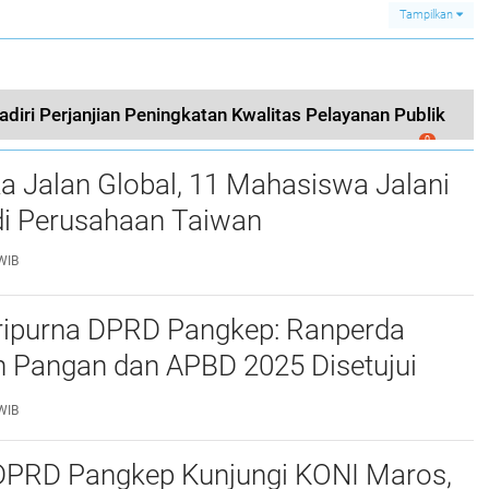
Persemayaman
Tampilkan
iri Perjanjian Peningkatan Kwalitas Pelayanan Publik
0
a Jalan Global, 11 Mahasiswa Jalani
i Perusahaan Taiwan
WIB
ripurna DPRD Pangkep: Ranperda
 Pangan dan APBD 2025 Disetujui
ejumlah Catatan
WIB
 DPRD Pangkep Kunjungi KONI Maros,