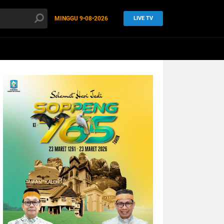
MINGGU
9•08•2026
LIVE TV