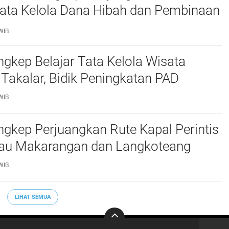
Tata Kelola Dana Hibah dan Pembinaan
WIB
kep Belajar Tata Kelola Wisata
 Takalar, Bidik Peningkatan PAD
WIB
gkep Perjuangkan Rute Kapal Perintis
lau Makarangan dan Langkoteang
WIB
LIHAT SEMUA