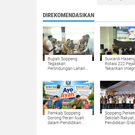
DIREKOMENDASIKAN
Bupati Soppeng
Suwardi Hasen
Tegaskan
Rotasi 222 Peja
Perlindungan Lahan
Tekankan Integr
Pertanian Jadi
dan Pelayanan 
Prioritas
Pemkab Soppeng
Soppeng Perken
Dorong Peran Ayah
Sekolah Rakyat,
dalam Pendidikan
Pendidikan Grat
Anak Lewat Gerakan
dengan Fasilita
Ambil Rapor dan
Lengkap