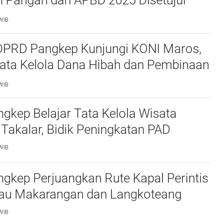
 Pangan dan APBD 2025 Disetujui
ejumlah Catatan
WIB
 DPRD Pangkep Kunjungi KONI Maros,
Tata Kelola Dana Hibah dan Pembinaan
WIB
kep Belajar Tata Kelola Wisata
 Takalar, Bidik Peningkatan PAD
WIB
gkep Perjuangkan Rute Kapal Perintis
lau Makarangan dan Langkoteang
WIB