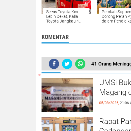
Servis Toyota Kini
Pemkab Soppe
Lebih Dekat, Kalla
Dorong Peran A
Toyota Jangkau 4
dalam Pendidik
Provinsi di Indonesia
Anak Lewat Ge
Timur
Ambil Rapor da
Antar Anak ke
KOMENTAR
Sekolah
41 Orang Meningg
TERKINI
UMSi Buk
Magang d
05/08/2026,
21:06 
Rapat Pa