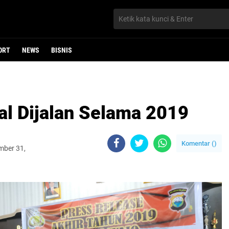
ORT
NEWS
BISNIS
l Dijalan Selama 2019
Komentar (
)
mber 31,