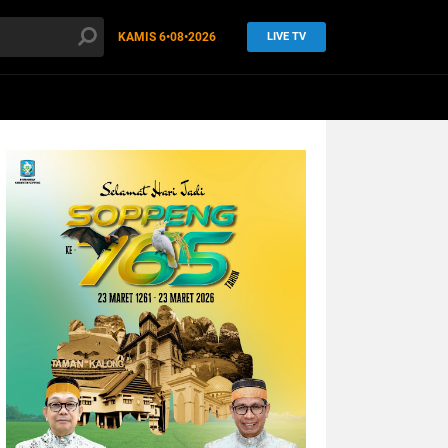
KAMIS
6•08•2026
LIVE TV