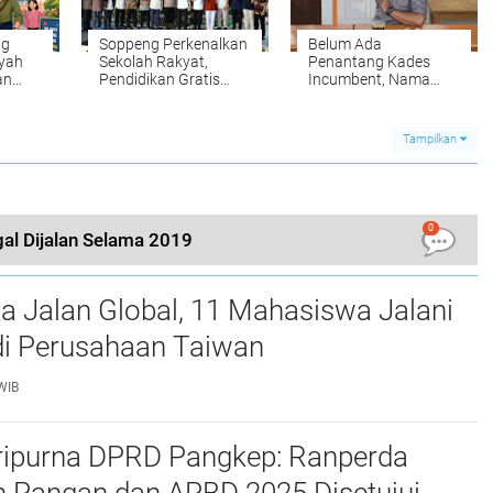
ng
Soppeng Perkenalkan
Belum Ada
yah
Sekolah Rakyat,
Penantang Kades
an
Pendidikan Gratis
Incumbent, Nama
rakan
dengan Fasilitas
Sulkifli Mulai Mencuat
n
Lengkap
di Pilkades Belo
Tampilkan
0
al Dijalan Selama 2019
a Jalan Global, 11 Mahasiswa Jalani
i Perusahaan Taiwan
WIB
ripurna DPRD Pangkep: Ranperda