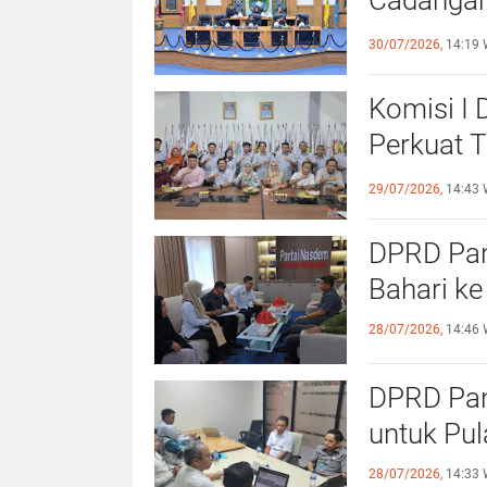
Cadangan
dengan S
30/07/2026,
14:19 
Komisi I
Perkuat 
Olahraga
29/07/2026,
14:43 
DPRD Pang
Bahari ke
28/07/2026,
14:46 
DPRD Pan
untuk Pu
28/07/2026,
14:33 