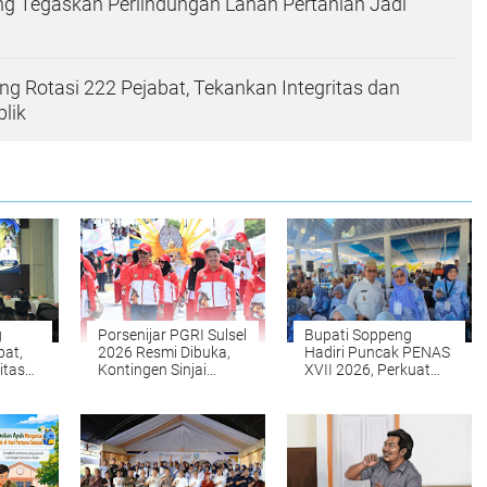
g Tegaskan Perlindungan Lahan Pertanian Jadi
g Rotasi 222 Pejabat, Tekankan Integritas dan
lik
g
Porsenijar PGRI Sulsel
Bupati Soppeng
bat,
2026 Resmi Dibuka,
Hadiri Puncak PENAS
itas
Kontingen Sinjai
XVII 2026, Perkuat
Publik
Optimistis Raih Juara
Kapasitas Petani dan
Nelayan