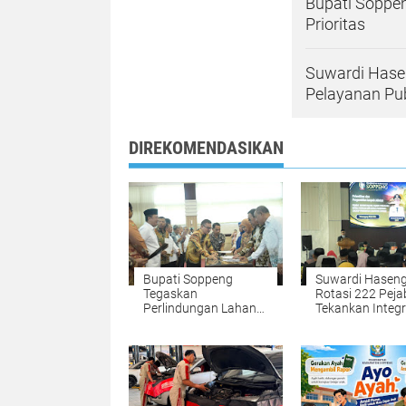
Bupati Soppen
Prioritas
Suwardi Hasen
Pelayanan Pub
DIREKOMENDASIKAN
Bupati Soppeng
Suwardi Hasen
Tegaskan
Rotasi 222 Peja
Perlindungan Lahan
Tekankan Integr
Pertanian Jadi
dan Pelayanan 
Prioritas