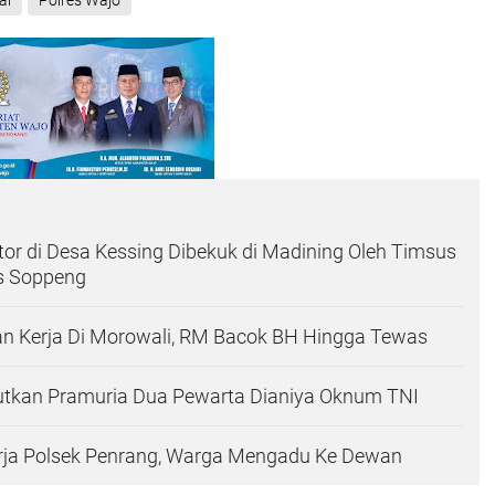
al
Polres Wajo
or di Desa Kessing Dibekuk di Madining Oleh Timsus
es Soppeng
kan Kerja Di Morowali, RM Bacok BH Hingga Tewas
utkan Pramuria Dua Pewarta Dianiya Oknum TNI
rja Polsek Penrang, Warga Mengadu Ke Dewan