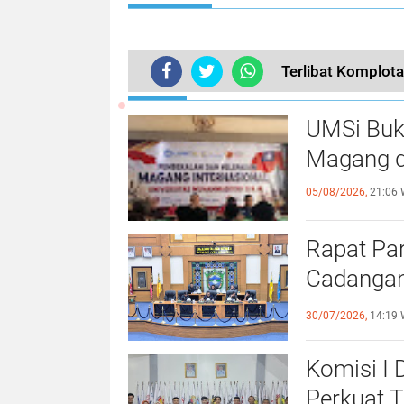
Terlibat Komplota
TERKINI
UMSi Buk
Magang d
05/08/2026,
21:06 
Rapat Pa
Cadangan
dengan S
30/07/2026,
14:19 
Komisi I
Perkuat 