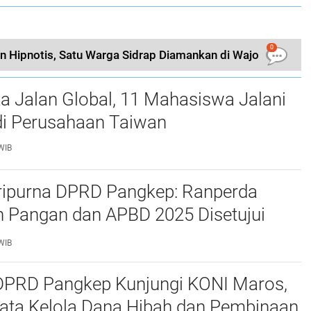
0
n Hipnotis, Satu Warga Sidrap Diamankan di Wajo
a Jalan Global, 11 Mahasiswa Jalani
i Perusahaan Taiwan
WIB
ripurna DPRD Pangkep: Ranperda
 Pangan dan APBD 2025 Disetujui
ejumlah Catatan
WIB
 DPRD Pangkep Kunjungi KONI Maros,
Tata Kelola Dana Hibah dan Pembinaan