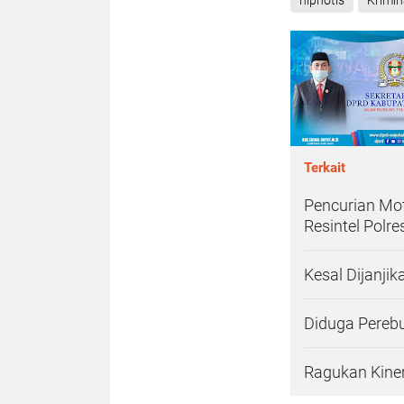
hipnotis
Krimin
Terkait
Pencurian Mot
Resintel Polr
Kesal Dijanji
Diduga Pereb
Ragukan Kine