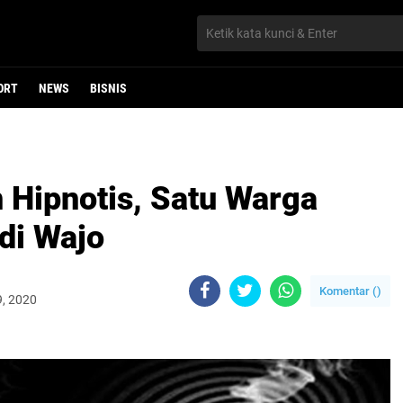
ORT
NEWS
BISNIS
 Hipnotis, Satu Warga
di Wajo
Komentar (
)
9, 2020