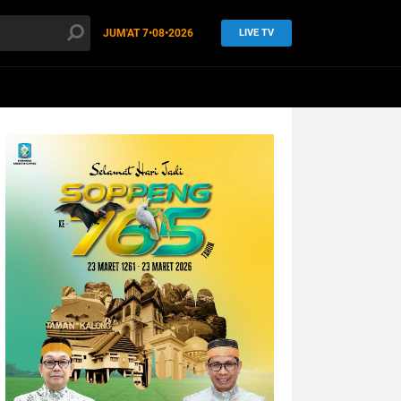
JUM'AT
7•08•2026
LIVE TV