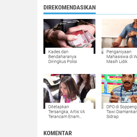
DIREKOMENDASIKAN
Kades dan
Penganiyaan
Bendaharanya
Mahasiswa di W
Diringkus Polisi
Masih Lidik
Ditetapkan
DPO di Soppeng
Tersangka, Artis VA
Tawi Diamankan
Terancam Enam
Sidrap
Tahun
KOMENTAR