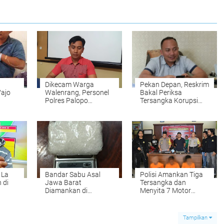
Dikecam Warga
Pekan Depan, Reskrim
ajo
Walenrang, Personel
Bakal Periksa
Polres Palopo
Tersangka Korupsi
Meminta Maaf
Dana Desa
 La
Bandar Sabu Asal
Polisi Amankan Tiga
 di
Jawa Barat
Tersangka dan
Diamankan di
Menyita 7 Motor
Pangkep
Curian
Tampilkan