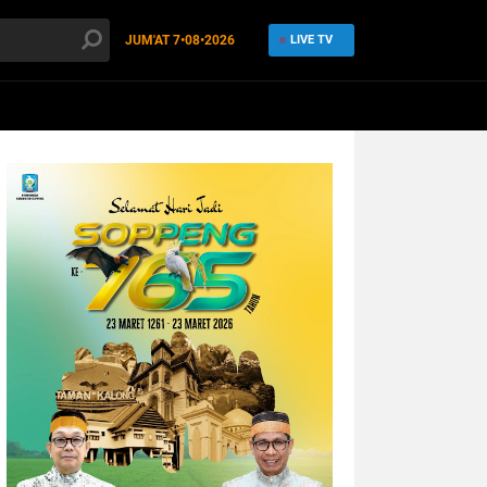
JUM'AT
7•08•2026
LIVE TV