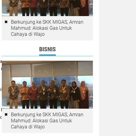
Berkunjung ke SKK MIGAS, Amran
Mahmud: Alokasi Gas Untuk
Cahaya di Wajo
BISNIS
n dari virus
h merenggut
i masalah ini
bisa pastikan.
Berkunjung ke SKK MIGAS, Amran
ovid-19,”
Mahmud: Alokasi Gas Untuk
Cahaya di Wajo