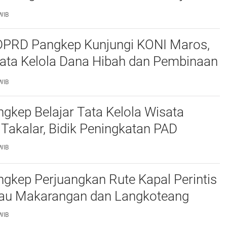
ejumlah Catatan
WIB
 DPRD Pangkep Kunjungi KONI Maros,
Tata Kelola Dana Hibah dan Pembinaan
WIB
kep Belajar Tata Kelola Wisata
 Takalar, Bidik Peningkatan PAD
WIB
gkep Perjuangkan Rute Kapal Perintis
lau Makarangan dan Langkoteang
WIB