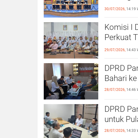
dengan S
30/07/2026,
14:19 
Komisi I
Perkuat 
Olahraga
29/07/2026,
14:43 
DPRD Pang
Bahari ke
28/07/2026,
14:46 
DPRD Pan
untuk Pu
28/07/2026,
14:33 