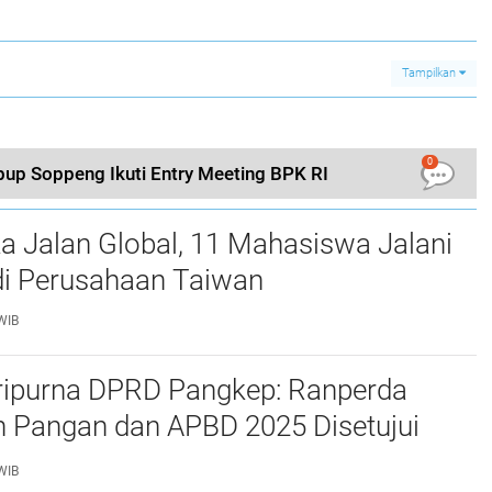
Tampilkan
0
bup Soppeng Ikuti Entry Meeting BPK RI
a Jalan Global, 11 Mahasiswa Jalani
i Perusahaan Taiwan
WIB
ripurna DPRD Pangkep: Ranperda
 Pangan dan APBD 2025 Disetujui
ejumlah Catatan
WIB