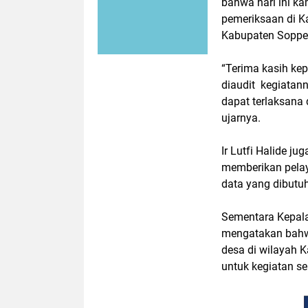
bahwa hari ini k
pemeriksaan di K
Kabupaten Soppe
“Terima kasih ke
diaudit kegiatann
dapat terlaksana
ujarnya.
Ir Lutfi Halide j
memberikan pela
data yang dibutu
Sementara Kepala
mengatakan bahwa
desa di wilayah 
untuk kegiatan s