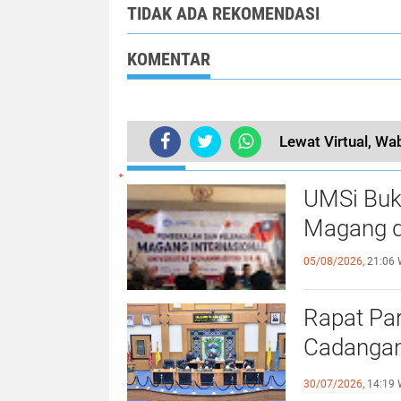
TIDAK ADA REKOMENDASI
KOMENTAR
Lewat Virtual, Wa
TERKINI
UMSi Buk
Magang d
05/08/2026,
21:06 
Rapat Pa
Cadangan
dengan S
30/07/2026,
14:19 