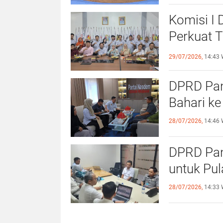
Komisi I
Perkuat 
Olahraga
29/07/2026,
14:43 
DPRD Pang
Bahari ke
28/07/2026,
14:46 
DPRD Pan
untuk Pu
28/07/2026,
14:33 