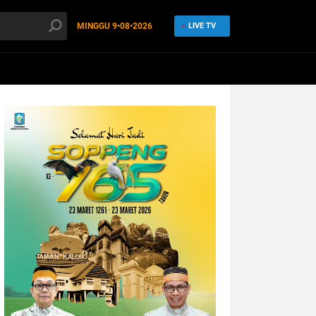
MINGGU
9•08•2026
LIVE TV