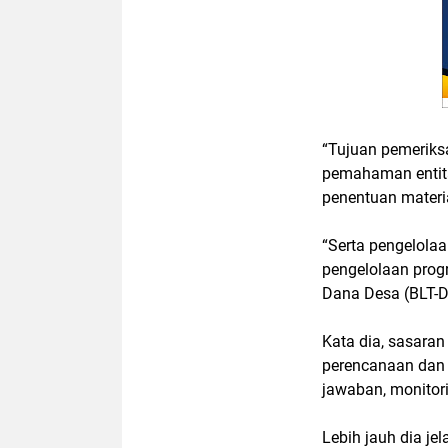
“Tujuan pemeriksa
pemahaman entita
penentuan material
“Serta pengelola
pengelolaan prog
Dana Desa (BLT-D
Kata dia, sasara
perencanaan dan 
jawaban, monitori
Lebih jauh dia j