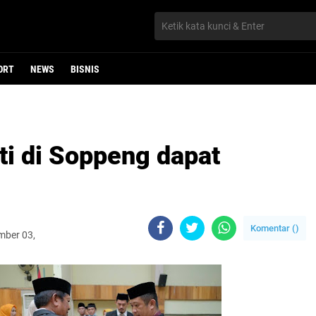
ORT
NEWS
BISNIS
i di Soppeng dapat
Komentar (
)
mber 03,