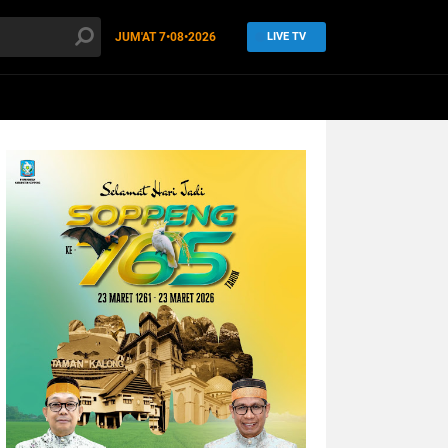
JUM'AT
7•08•2026
LIVE TV