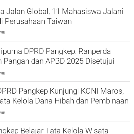
a Jalan Global, 11 Mahasiswa Jalani
i Perusahaan Taiwan
WIB
ripurna DPRD Pangkep: Ranperda
 Pangan dan APBD 2025 Disetujui
ejumlah Catatan
WIB
 DPRD Pangkep Kunjungi KONI Maros,
Tata Kelola Dana Hibah dan Pembinaan
WIB
kep Belajar Tata Kelola Wisata