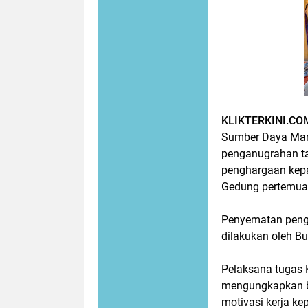
KLIKTERKINI.CO
Sumber Daya Man
penganugrahan t
penghargaan kepa
Gedung pertemua
Penyematan peng
dilakukan oleh B
Pelaksana tugas
mengungkapkan b
motivasi kerja ke