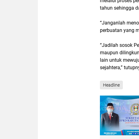
melalui proses p
tahun sehingga da
“Janganlah menod
perbuatan yang me
“Jadilah sosok Pe
maupun dilingkun
lain untuk mewuj
sejahtera,” tutup
Headline