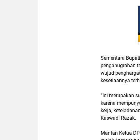
Sementara Bupat
penganugrahan t
wujud penghargaa
kesetiaannya ter
“Ini merupakan s
karena mempunyai 
kerja, keteladan
Kaswadi Razak.
Mantan Ketua DP