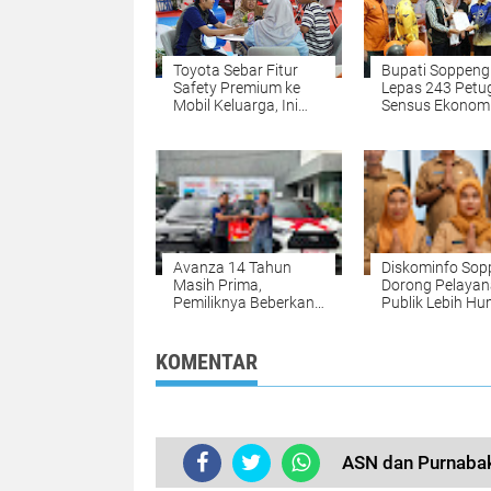
Toyota Sebar Fitur
Bupati Soppeng
Safety Premium ke
Lepas 243 Petu
Mobil Keluarga, Ini
Sensus Ekonom
Strateginya
2026, Pendataa
Dimulai 15 Juni
Avanza 14 Tahun
Diskominfo Sop
Masih Prima,
Dorong Pelaya
Pemiliknya Beberkan
Publik Lebih Hu
Rahasia Mesin Toyota
Lewat Budaya 
Tetap Awet
KOMENTAR
ASN dan Purnabak
TERKINI