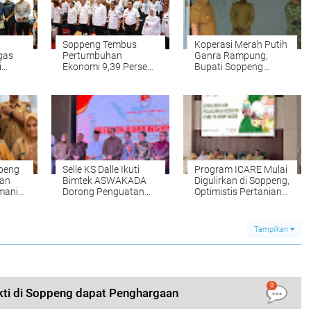
Soppeng Tembus
Koperasi Merah Putih
gas
Pertumbuhan
Ganra Rampung,
i
Ekonomi 9,39 Persen
Bupati Soppeng
n
di Triwulan I 2026
Optimistis Dorong
Kesejahteraan Desa
peng
Selle KS Dalle Ikuti
Program ICARE Mulai
nan
Bimtek ASWAKADA
Digulirkan di Soppeng,
manis
Dorong Penguatan
Optimistis Pertanian
5S
Peran Wakil Kepala
Makin Maju
Daerah
Tampilkan
0
ti di Soppeng dapat Penghargaan