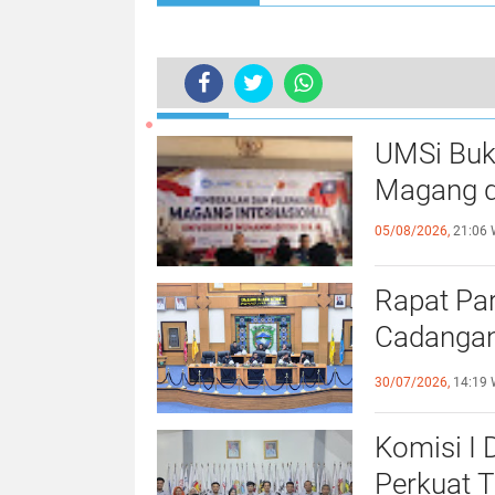
TERKINI
UMSi Buk
Magang d
05/08/2026,
21:06 
Rapat Pa
Cadangan
dengan S
30/07/2026,
14:19 
Komisi I
Perkuat 