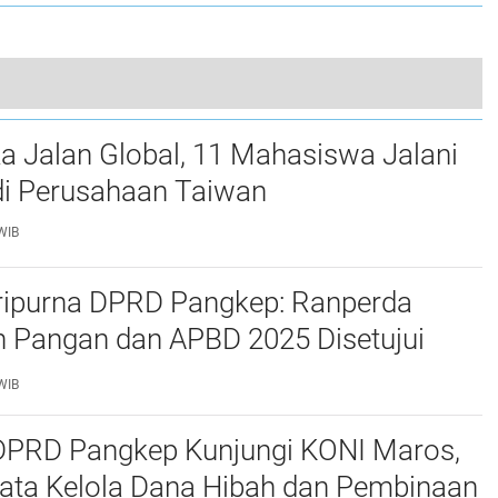
Tim Penyidik Kejari Soppeng Geledah Kantor UPT Wilayah V Dinas Bina Marga dan Bina Konstruksi Sulawesi Selatan
a Jalan Global, 11 Mahasiswa Jalani
0
i Perusahaan Taiwan
WIB
ripurna DPRD Pangkep: Ranperda
 Pangan dan APBD 2025 Disetujui
ejumlah Catatan
WIB
 DPRD Pangkep Kunjungi KONI Maros,
Tata Kelola Dana Hibah dan Pembinaan