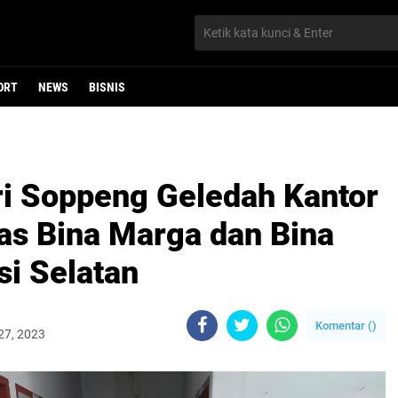
ORT
NEWS
BISNIS
ri Soppeng Geledah Kantor
as Bina Marga dan Bina
si Selatan
Komentar (
)
 27, 2023