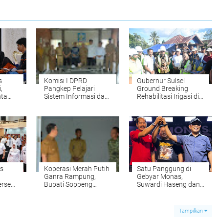
s
Komisi I DPRD
Gubernur Sulsel
,
Pangkep Pelajari
Ground Breaking
nta
Sistem Informasi dan
Rehabilitasi Irigasi di
i Data
Satu Data di Soppeng
Sinjai, Anggaran
Capai Rp14 Miliar
s
Koperasi Merah Putih
Satu Panggung di
Ganra Rampung,
Gebyar Monas,
ersen
Bupati Soppeng
Suwardi Haseng dan
26
Optimistis Dorong
Andi Mapparemma
Kesejahteraan Desa
Tunjukkan Politik
yang Sejuk
Tampilkan