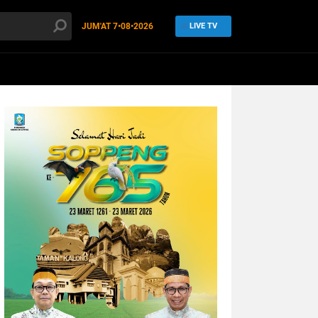
JUM'AT
7•08•2026
LIVE TV