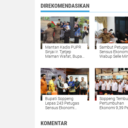
DIREKOMENDASIKAN
Mantan Kadis PUPR
Sambut Petuga
Sinjai Ir. Tjetjep
Sensus Ekonomi
Maman Wafat, Bupati
Wabup Selle Mi
Ratnawati Pimpin
Masyarakat Ber
Upacara
yang Valid
Persemayaman
Bupati Soppeng
Soppeng Tembu
Lepas 243 Petugas
Pertumbuhan
Sensus Ekonomi
Ekonomi 9,39 P
2026, Pendataan
di Triwulan I 20
Dimulai 15 Juni
KOMENTAR