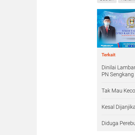
Terkait
Dinilai Lamb
PN Sengkang
Tak Mau Keco
Kesal Dijanji
Diduga Pereb