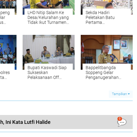
ppeng
LHD Nitip Salam Ke
Sekda Hadiri
lar
Desa/Kelurahan yang
Peletakan Batu
us
Tidak Ikut Turnamen
Pertama
Bupati Soppeng Cup
Pembangunan Mako
Polres Soppeng
Bupati Kaswadi Siap
Bappelitbangda
olres
Sukseskan
Soppeng Gelar
ata
Pelaksanaan Off
Penganugerahan
Road 2023
Penghargaan Inovatif
Latemmamala 2023
Tampilkan
0
, Ini Kata Lutfi Halide