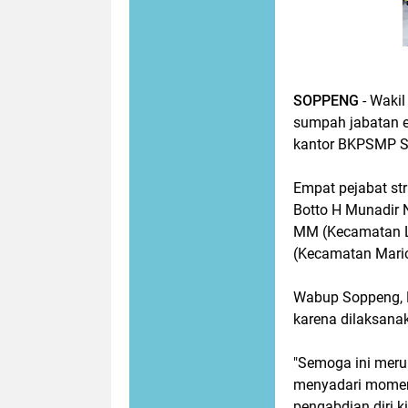
SOPPENG
- Wakil
sumpah jabatan e
kantor BKPSMP So
Empat pejabat str
Botto H Munadir 
MM (Kecamatan L
(Kecamatan Mario
Wabup Soppeng, L
karena dilaksana
"Semoga ini meru
menyadari momen
pengabdian diri 