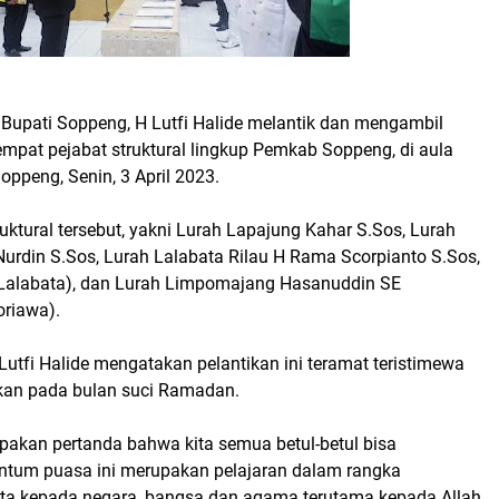
 Bupati Soppeng, H Lutfi Halide melantik dan mengambil
mpat pejabat struktural lingkup Pemkab Soppeng, di aula
ppeng, Senin, 3 April 2023.
uktural tersebut, yakni Lurah Lapajung Kahar S.Sos, Lurah
Nurdin S.Sos, Lurah Lalabata Rilau H Rama Scorpianto S.Sos,
alabata), dan Lurah Limpomajang Hasanuddin SE
riawa).
utfi Halide mengatakan pelantikan ini teramat teristimewa
kan pada bulan suci Ramadan.
pakan pertanda bahwa kita semua betul-betul bisa
tum puasa ini merupakan pelajaran dalam rangka
kita kepada negara, bangsa dan agama terutama kepada Allah