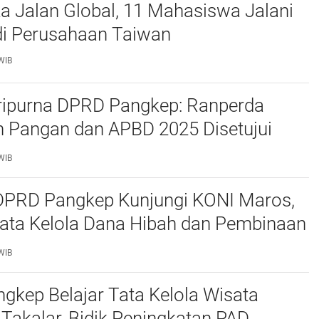
a Jalan Global, 11 Mahasiswa Jalani
i Perusahaan Taiwan
WIB
ripurna DPRD Pangkep: Ranperda
 Pangan dan APBD 2025 Disetujui
ejumlah Catatan
WIB
 DPRD Pangkep Kunjungi KONI Maros,
Tata Kelola Dana Hibah dan Pembinaan
WIB
kep Belajar Tata Kelola Wisata
 Takalar, Bidik Peningkatan PAD