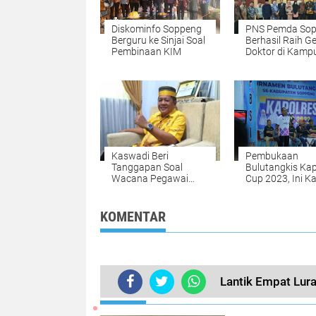
Diskominfo Soppeng
PNS Pemda So
Berguru ke Sinjai Soal
Berhasil Raih Ge
Pembinaan KIM
Doktor di Kamp
Peradaban
Kaswadi Beri
Pembukaan
Tanggapan Soal
Bulutangkis Kap
Wacana Pegawai
Cup 2023, Ini K
Honorer yang Akan
Tenri Sessu
Dirumahkan
KOMENTAR
Lantik Empat Lurah
TERKINI