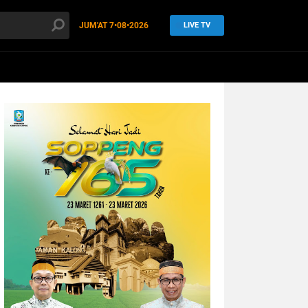
JUM'AT
7•08•2026
LIVE TV