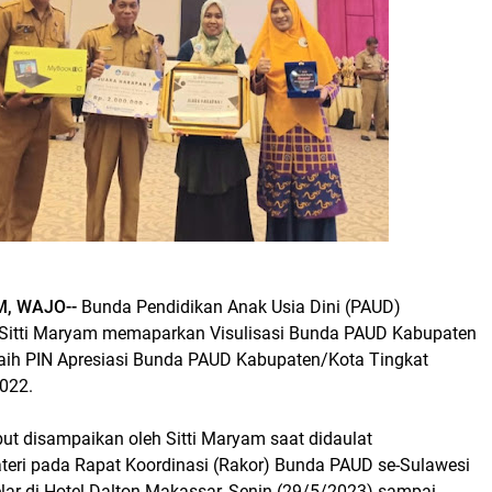
M, WAJO--
Bunda Pendidikan Anak Usia Dini (PAUD)
 Sitti Maryam memaparkan Visulisasi Bunda PAUD Kabupaten
aih PIN Apresiasi Bunda PAUD Kabupaten/Kota Tingkat
2022.
ut disampaikan oleh Sitti Maryam saat didaulat
ri pada Rapat Koordinasi (Rakor) Bunda PAUD se-Sulawesi
lar di Hotel Dalton Makassar, Senin (29/5/2023) sampai