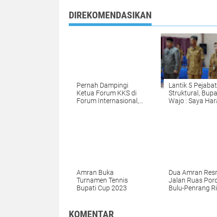
DIREKOMENDASIKAN
Pernah Dampingi
Lantik 5 Pejabat
Ketua Forum KKS di
Struktural, Bupa
Forum Internasional,
Wajo : Saya Ha
Bupati Wajo Apresiasi
Semua Mengaw
Achmad Muflih Insani
RPJMD
Amran Buka
Dua Amran Res
Turnamen Tennis
Jalan Ruas Por
Bupati Cup 2023
Bulu-Penrang R
di Desa Tadangp
KOMENTAR