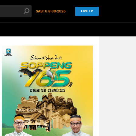
SABTU
8•08•2026
LIVE TV