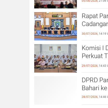
05/08/2026,
21:06 
Rapat Pa
Cadangan
dengan S
30/07/2026,
14:19 
Komisi I
Perkuat 
Olahraga
29/07/2026,
14:43 
DPRD Pang
Bahari ke
28/07/2026,
14:46 