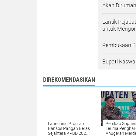
Akan Diruma
Lantik Pejaba
untuk Mengon
Pembukaan Bul
Bupati Kaswa
DIREKOMENDASIKAN
Launching Program
Pemkab Soppe
Bansos Pangan Beras
Terima Pengha
Sejahtera APBD 2023,
Anugerah Merd