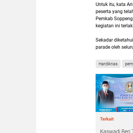
Untuk itu, kata A
peserta yang telah
Pemkab Soppeng d
kegiatan ini terl
Sekadar diketahu
parade oleh seluru
Hardiknas
pem
Terkait
Kaswadi Beri