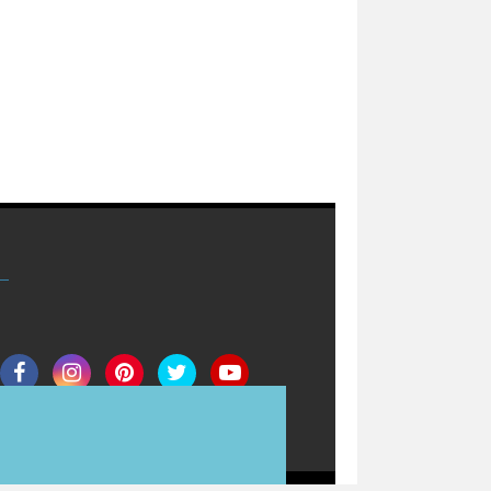
Join Now
Redaksi
Info Iklan