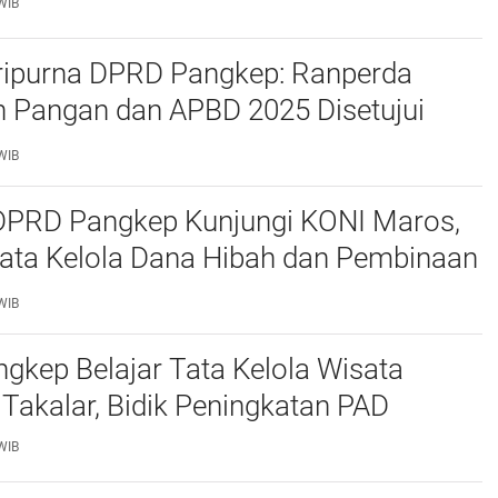
WIB
ripurna DPRD Pangkep: Ranperda
 Pangan dan APBD 2025 Disetujui
ejumlah Catatan
WIB
 DPRD Pangkep Kunjungi KONI Maros,
Tata Kelola Dana Hibah dan Pembinaan
WIB
kep Belajar Tata Kelola Wisata
 Takalar, Bidik Peningkatan PAD
WIB