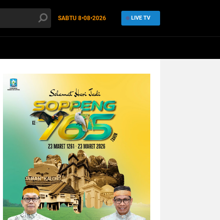
SABTU
8•08•2026
LIVE TV