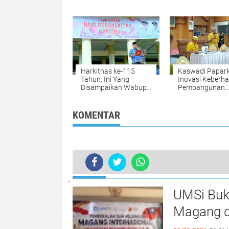
Ini Kata Wabup Lutfi
Belajar 2023 dar
Kemendikbud Ri
Harkitnas ke-115
Kaswadi Papar
Tahun, Ini Yang
Inovasi Keberha
Disampaikan Wabup
Pembangunan
Soppeng
Pertanian di So
KOMENTAR
TERKINI
Semarakkan Hardiknas, Forum Med
UMSi Buk
Magang d