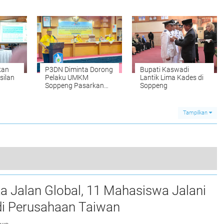
i
Penurunan Stunting,
stek
Lutfi Optimis Soppeng
Capai Target
kan
P3DN Diminta Dorong
Bupati Kaswadi
silan
Pelaku UMKM
Lantik Lima Kades di
Soppeng Pasarkan
Soppeng
ppeng
Produk di Katalog
Tampilkan
ia Latemmamala Gelar Drum Band Competition 2023
a Jalan Global, 11 Mahasiswa Jalani
0
i Perusahaan Taiwan