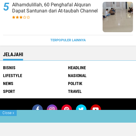
Alhamdulillah, 60 Penghafal Alquran
Dapat Santunan dari At-taubah Channel
TERPOPULER LAINNYA
JELAJAHI
BISNIS
HEADLINE
LIFESTYLE
NASIONAL
NEWS
POLITIK
SPORT
TRAVEL
Close
x
Join Now
Redaksi
Info Iklan
Copyright ©
2026 klikterkini.com
Premium
By