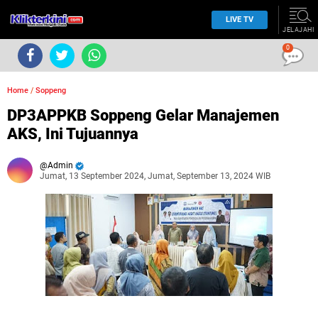
LIVE TV
JELAJAHI
0
Home
/
Soppeng
DP3APPKB Soppeng Gelar Manajemen
AKS, Ini Tujuannya
Admin
Jumat, 13 September 2024, Jumat, September 13, 2024 WIB