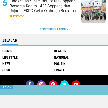
Tingkatkan Sinergitas, Polres Soppeng
Bersama Kodim 1423 Soppeng dan
Jajaran FKPD Gelar Olahraga Bersama
TERPOPULER LAINNYA
JELAJAHI
BISNIS
HEADLINE
LIFESTYLE
NASIONAL
NEWS
POLITIK
SPORT
TRAVEL
Close
x
Join Now
Redaksi
Info Iklan
Copyright ©
2026 klikterkini.com
Premium
By