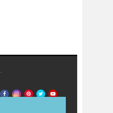
Join Now
Redaksi
Info Iklan