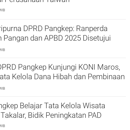
WIB
ripurna DPRD Pangkep: Ranperda
 Pangan dan APBD 2025 Disetujui
ejumlah Catatan
WIB
 DPRD Pangkep Kunjungi KONI Maros,
Tata Kelola Dana Hibah dan Pembinaan
WIB
kep Belajar Tata Kelola Wisata
 Takalar, Bidik Peningkatan PAD
WIB