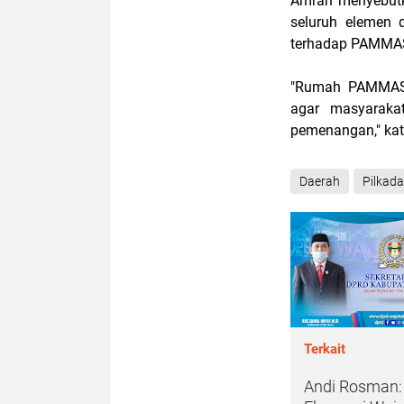
Amran menyebut
seluruh elemen 
terhadap PAMMA
"Rumah PAMMASE
agar masyaraka
pemenangan," kat
Daerah
Pilkada
Terkait
Andi Rosman: