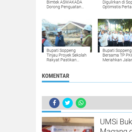
Bimtek ASWAKADA
Digulirkan di So
Dorong Penguatan
Optimistis Pert
Peran Wakil Kepala
Makin Maju
Daerah
Bupati Soppeng
Bupati Soppeng
Tinjau Proyek Sekolah
Bersama TP PK
Rakyat Pastikan
Meriahkan Jala
Rampung Tepat
Sehat Sulsel Ant
Waktu
Mager di Makas
KOMENTAR
TERKINI
Resmikan Posko Pemenangan, PAMM
UMSi Buk
Magang d