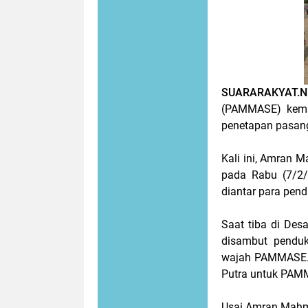
SUARARAKYAT.
(PAMMASE) kemb
penetapan pasang
Kali ini, Amran
pada Rabu (7/2/2
diantar para pen
Saat tiba di De
disambut pendu
wajah PAMMASE. 
Putra untuk PAM
Usai Amran Mahm