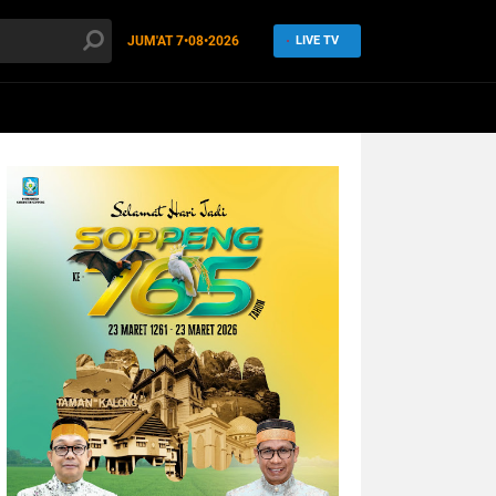
JUM'AT
7•08•2026
LIVE TV