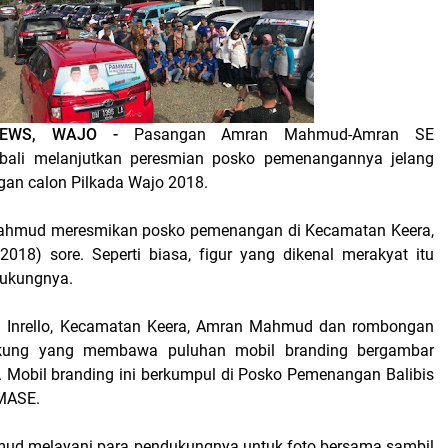
NEWS, WAJO
-
Pasangan Amran Mahmud-Amran SE
ali melanjutkan peresmian posko pemenangannya jelang
an calon Pilkada Wajo 2018.
 Mahmud meresmikan posko pemenangan di Kecamatan Keera,
018) sore. Seperti biasa, figur yang dikenal merakyat itu
dukungnya.
sa Inrello, Kecamatan Keera, Amran Mahmud dan rombongan
kung yang membawa puluhan mobil branding bergambar
Mobil branding ini berkumpul di Posko Pemenangan Balibis
MASE.
ud melayani para pendukungnya untuk foto bersama sambil