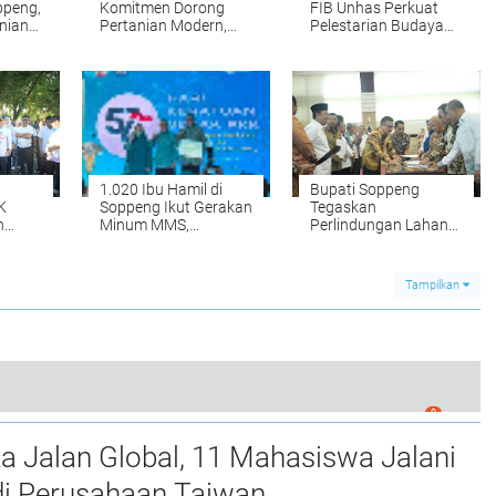
ppeng,
Komitmen Dorong
FIB Unhas Perkuat
anian
Pertanian Modern,
Pelestarian Budaya
Soppeng Siap Dukung
Lewat Pengabdian
Swasembada Pangan
Masyaraka
1.020 Ibu Hamil di
Bupati Soppeng
K
Soppeng Ikut Gerakan
Tegaskan
n
Minum MMS,
Perlindungan Lahan
i
Berkontribusi Raih
Pertanian Jadi
sar
Rekor MURI
Prioritas
Tampilkan
0
ASE Diarak Puluhan Mobil Branding
a Jalan Global, 11 Mahasiswa Jalani
i Perusahaan Taiwan