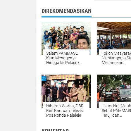
DIREKOMENDASIKAN
Salam PAMMASE
Tokoh Masyara
Kian Menggema
Maniangpajo Si
Hingga ke Pelosok
Menangkan
Wajo
BARAKKA
Hiburan Warga, DBR
Ustas Nur Maul
Beri Bantuan Televisi
Sebut PAMMAS
Pos Ronda Pajalele
Teruji dan
Berpengalaman