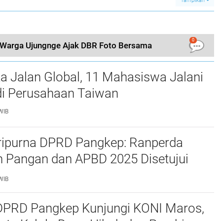
Tampilkan
0
, Warga Ujungnge Ajak DBR Foto Bersama
a Jalan Global, 11 Mahasiswa Jalani
i Perusahaan Taiwan
WIB
ripurna DPRD Pangkep: Ranperda
 Pangan dan APBD 2025 Disetujui
ejumlah Catatan
WIB
 DPRD Pangkep Kunjungi KONI Maros,