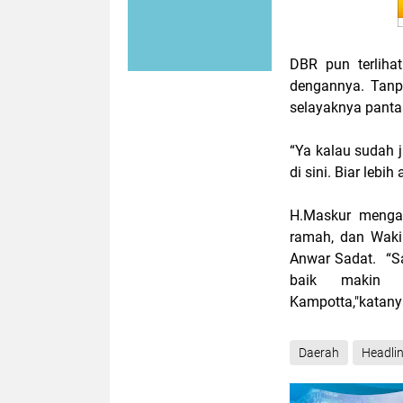
DBR pun terliha
dengannya. Tanp
selayaknya panta
“Ya kalau sudah j
di sini. Biar lebi
H.Maskur mengak
ramah, dan Wakil
Anwar Sadat. “S
baik makin 
Kampotta,"katany
Daerah
Headli