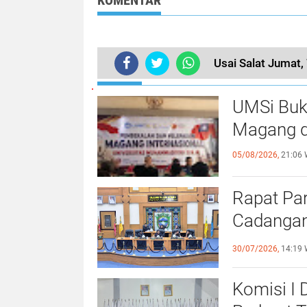
KOMENTAR
Usai Salat Jumat
TERKINI
UMSi Buk
Magang d
05/08/2026,
21:06 
Rapat Pa
Cadangan
dengan S
30/07/2026,
14:19 
Komisi I