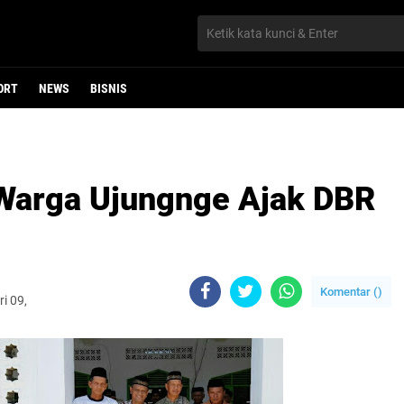
ORT
NEWS
BISNIS
 Warga Ujungnge Ajak DBR
Komentar (
)
i 09,