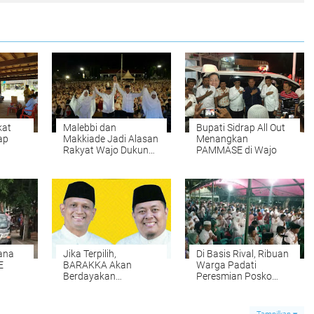
kat
Malebbi dan
Bupati Sidrap All Out
ap
Makkiade Jadi Alasan
Menangkan
Rakyat Wajo Dukung
PAMMASE di Wajo
PAMMASE
ana
Jika Terpilih,
Di Basis Rival, Ribuan
E
BARAKKA Akan
Warga Padati
Berdayakan
Peresmian Posko
Pesantren di Wajo
PAMMASE