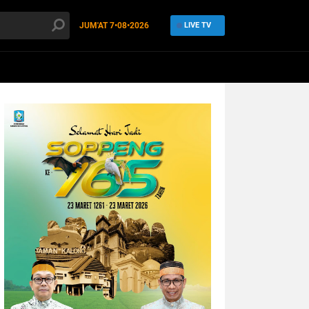
JUM'AT
7•08•2026
LIVE TV