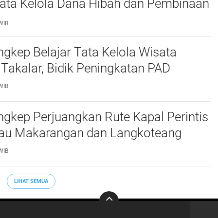
Tata Kelola Dana Hibah dan Pembinaan
WIB
kep Belajar Tata Kelola Wisata
 Takalar, Bidik Peningkatan PAD
WIB
gkep Perjuangkan Rute Kapal Perintis
lau Makarangan dan Langkoteang
WIB
LIHAT SEMUA