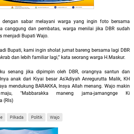
t dengan sabar melayani warga yang ingin foto bersama
a canggung dan pembatas, warga menilai jika DBR sudah
s menjadi Bupati Wajo.
adi Bupati, kami ingin sholat jumat bareng bersama lagi DBR
h akrab dan lebih familiar lagi,” kata seorang warga H.Maskur.
u senang jika dipimpin oleh DBR, orangnya santun dan
nya anak dari Kiyai besar As'Adiyah Anregurutta Malik, KH
aya mendukung BARAKKA, Insya Allah menang. Wajo makin
maju, "Mabbarakka maneng jama-jamangnge Ki
a (Rls)
ne
Pilkada
Politik
Wajo