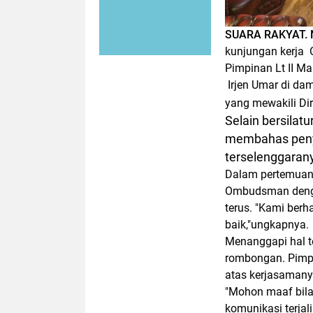
SUARA RAKYAT.
kunjungan kerja 
Pimpinan Lt II Ma
Irjen Umar di dam
yang mewakili Di
Selain bersila
membahas peny
terselenggarany
Dalam pertemuan
Ombudsman dengan
terus. "Kami berh
baik,"ungkapnya.
Menanggapi hal t
rombongan. Pimpin
atas kerjasamany
"Mohon maaf bila
komunikasi terjal