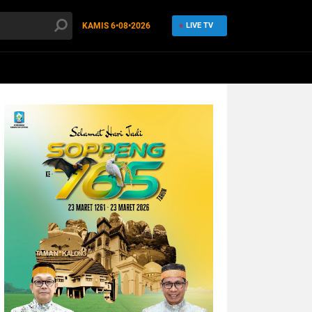
KAMIS
6•08•2026
LIVE TV