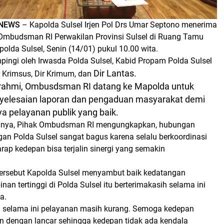
 NEWS
– Kapolda Sulsel Irjen Pol Drs Umar Septono menerima
Ombudsman RI Perwakilan Provinsi Sulsel di Ruang Tamu
polda Sulsel, Senin (14/01) pukul 10.00 wita.
pingi oleh Irwasda Polda Sulsel, Kabid Propam Polda Sulsel
Dir Lantas.
r Krimsus, Dir Krimum, dan
turahmi, Ombusdsman RI datang ke Mapolda untuk
elesaian laporan dan pengaduan masyarakat demi
a pelayanan publik yang baik.
nya, Pihak Ombudsman RI mengungkapkan, hubungan
 Polda Sulsel sangat bagus karena selalu berkoordinasi
arap kedepan bisa terjalin sinergi yang semakin
ersebut Kapolda Sulsel menyambut baik kedatangan
an tertinggi di Polda Sulsel itu berterimakasih selama ini
a.
 selama ini pelayanan masih kurang. Semoga kedepan
in dengan lancar sehingga kedepan tidak ada kendala