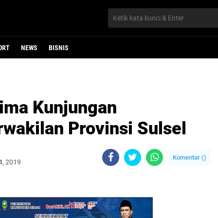
ORT
NEWS
BISNIS
rima Kunjungan
akilan Provinsi Sulsel
Komentar (
)
4, 2019