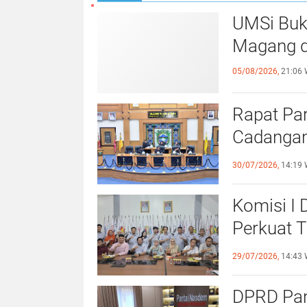
Kapolda Sulsel Terima Kunjungan O
UMSi Buk
Magang d
05/08/2026,
21:06 
Rapat Pa
Cadangan
dengan S
30/07/2026,
14:19 
Komisi I
Perkuat 
Olahraga
29/07/2026,
14:43 
DPRD Pang