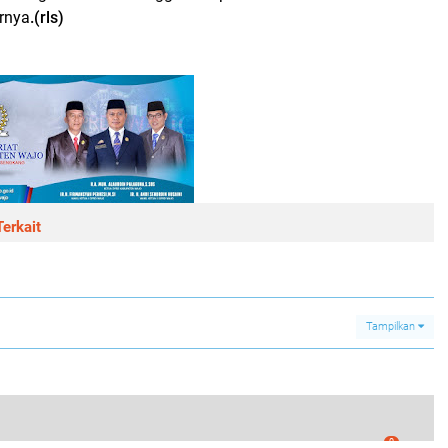
urnya
.(rls)
erkait
Tampilkan
0