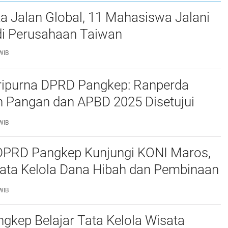
mbudsman RI Perwakilan Provinsi Sulsel
a Jalan Global, 11 Mahasiswa Jalani
i Perusahaan Taiwan
WIB
ripurna DPRD Pangkep: Ranperda
 Pangan dan APBD 2025 Disetujui
ejumlah Catatan
WIB
 DPRD Pangkep Kunjungi KONI Maros,
Tata Kelola Dana Hibah dan Pembinaan
WIB
kep Belajar Tata Kelola Wisata