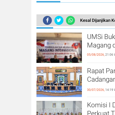
Kesal Dijanjikan 
TERKINI
UMSi Buk
Magang d
05/08/2026,
21:06 
Rapat Pa
Cadangan
dengan S
30/07/2026,
14:19 
Komisi I
Perkuat 