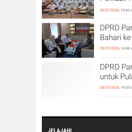
Olahraga
29/07/2026,
14:43 
DPRD Pang
Bahari ke
28/07/2026,
14:46 
DPRD Pan
untuk Pu
28/07/2026,
14:33 
JELAJAHI