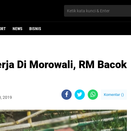
ORT
NEWS
BISNIS
erja Di Morowali, RM Bacok
Komentar (
)
0, 2019