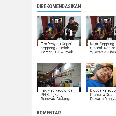
DIREKOMENDASIKAN
Tim Penyidik Kejari
Kejari Soppeng
Soppeng Geledah
Geledah Kantor
Kantor UPT Wilayah V
Wilayah V Dinas
Dinas Bina Marga dan
Marga dan Bina
Bina Konstruksi
Konstruksi Sula
Sulawesi Selatan
Selatan
Tak Mau Kecolongan,
Diduga Perebut
PN Sengkang
Pramuria Dua
Renovasi Gedung
Pewarta Dianiy
Sidang
Oknum TNI
KOMENTAR