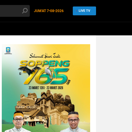
JUM'AT
7•08•2026
LIVE TV