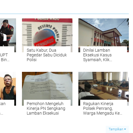
Satu Kabur, Dua
Dinilai Lamban
 UPT
Pegedar Sabu Diciduk
Eksekusi Kasus
 Bina
Polisi
Syamsiah, Klik
Tanggapan Humas
wesi
PN Sengkang
kan
Pemohon Mengeluh
Ragukan Kinerja
Kinerja PN Sengkang
Polsek Penrang,
a
Lamban Eksekusi
Warga Mengadu Ke
Dewan
Tampilkan