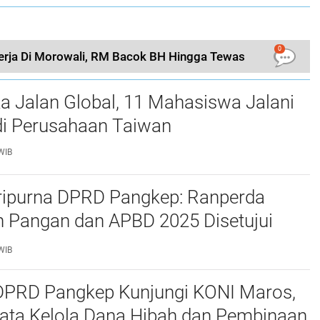
0
Kerja Di Morowali, RM Bacok BH Hingga Tewas
a Jalan Global, 11 Mahasiswa Jalani
i Perusahaan Taiwan
WIB
ripurna DPRD Pangkep: Ranperda
 Pangan dan APBD 2025 Disetujui
ejumlah Catatan
WIB
 DPRD Pangkep Kunjungi KONI Maros,
Tata Kelola Dana Hibah dan Pembinaan