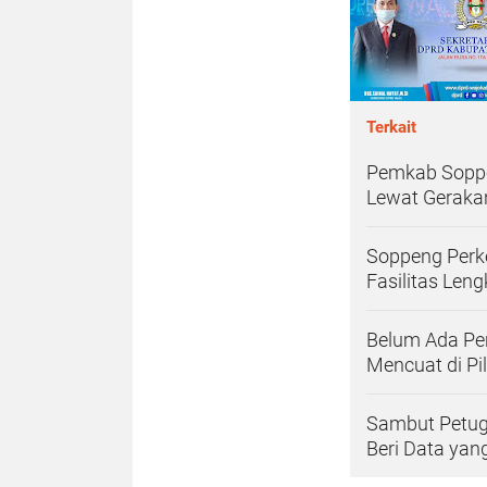
Terkait
Pemkab Soppe
Lewat Gerakan
Soppeng Perke
Fasilitas Len
Belum Ada Pen
Mencuat di Pi
Sambut Petug
Beri Data yang