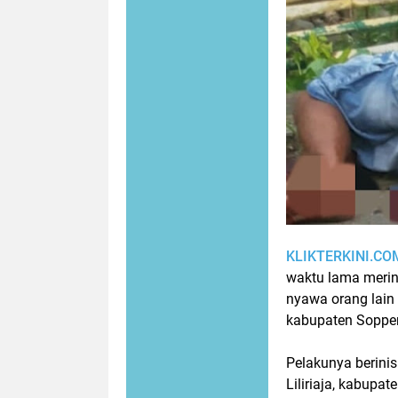
KLIKTERKINI.C
waktu lama meri
nyawa orang lain
kabupaten Soppen
Pelakunya berini
Liliriaja, kabup